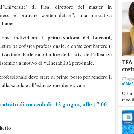
’Universita’ di Pisa, direttore del master in
ness e pratiche contemplative”, una iniziativa
i Lama.
primi sintomi del burnout
 come individuare i
,
usura psicofisica professionale, e come combattere il
tivazione. Parleremo inoltre della crisi dell’alleanza
istemica a motivo di vulnerabilità personale.
TFA 
cost
professionale deve stare al primo posto per rendere il
07 ago
 alla scuola e all’educazione dei giovani.
di
MARI
C’è u
tutto i
gratuito di mercoledì, 12 giugno, alle 17.00
chetto