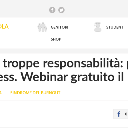
OLA
GENITORI
STUDENTI
RICERCA AVANZATA
SHOP
 troppe responsabilità: 
ess. Webinar gratuito i
A
SINDROME DEL BURNOUT
0