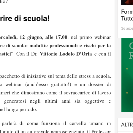
lio?
Form
ire di scuola!
Tutt
16 ago
rcoledì, 12 giugno, alle 17.00
, nel primo webinar
e di scuola: malattie professionali e rischi per la
astici
Vittorio Lodolo D’Oria
”. Con il Dr.
e con il
pacchetto di iniziative sul tema dello stress a scuola,
 webinar (anch’esso gratuito!) e un dossier di
umeri che dimostrano come il sovraccarico di lavoro
ci generatosi negli ultimi anni sia oggettivo e
 nel lungo periodo.
 parlerà di come funziona il cervello umano in
ALTR
 l’aiuto di un autorevole neuroscienziato, il Professor