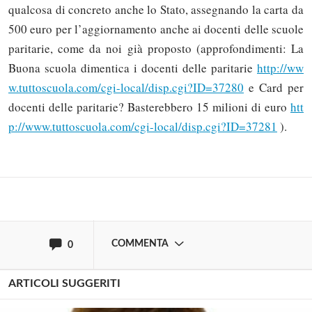
qualcosa di concreto anche lo Stato, assegnando la carta da
500 euro per l’aggiornamento anche ai docenti delle scuole
paritarie, come da noi già proposto (approfondimenti: La
Buona scuola dimentica i docenti delle paritarie
http://ww
Solo gli utenti registrati possono
w.tuttoscuola.com/cgi-local/disp.cgi?ID=37280
e Card per
commentare!
docenti delle paritarie? Basterebbero 15 milioni di euro
htt
p://www.tuttoscuola.com/cgi-local/disp.cgi?ID=37281
).
Effettua il
o
Login
Registrati
oppure accedi via
COMMENTA
0
ARTICOLI SUGGERITI