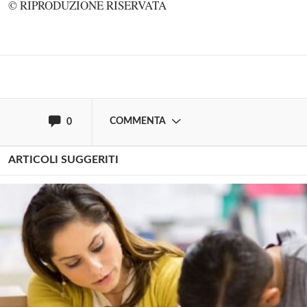
© RIPRODUZIONE RISERVATA
Effettua il
o
Login
Registrati
oppure accedi via
COMMENTA
0
ARTICOLI SUGGERITI