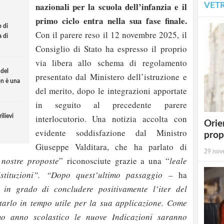
nazionali per la scuola dell’infanzia e il
VET
primo ciclo entra nella sua fase finale.
o di
Con il parere reso il 12 novembre 2025, il
a di
Consiglio di Stato ha espresso il proprio
via libera allo schema di regolamento
 del
presentato dal Ministero dell’istruzione e
on è una
del merito, dopo le integrazioni apportate
in seguito al precedente parere
interlocutorio. Una notizia accolta con
ilievi
Orie
evidente soddisfazione dal Ministro
prop
Giuseppe Valditara, che ha parlato di
29 nov
 nostre proposte
” riconosciute grazie a una “
leale
stituzioni”.
“Dopo quest’ultimo passaggio –
ha
 in grado di concludere positivamente l’iter del
tarlo in tempo utile per la sua applicazione. Come
imo anno scolastico le nuove Indicazioni saranno