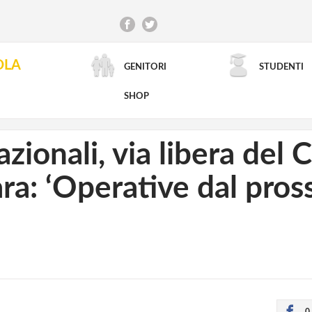
OLA
GENITORI
STUDENTI
RICERCA AVANZATA
SHOP
zionali, via libera del C
ara: ‘Operative dal pro
0