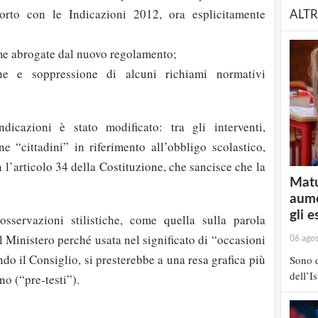
orto con le Indicazioni 2012, ora esplicitamente
ALTR
me abrogate dal nuovo regolamento;
che e soppressione di alcuni richiami normativi
dicazioni è stato modificato: tra gli interventi,
ne “cittadini” in riferimento all’obbligo scolastico,
 l’articolo 34 della Costituzione, che sancisce che la
Matu
aume
gli e
sservazioni stilistiche, come quella sulla parola
l Ministero perché usata nel significato di “occasioni
06 ago
do il Consiglio, si presterebbe a una resa grafica più
Sono d
dell’I
no (“pre-testi”).