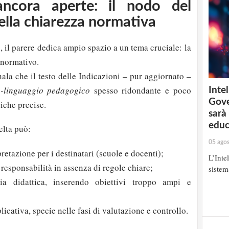
 ancora aperte: il nodo del
ella chiarezza normativa
i, il parere dedica ampio spazio a un tema cruciale: la
 normativo.
nala che il testo delle Indicazioni – pur aggiornato –
-linguaggio pedagogico
spesso ridondante e poco
Intel
Gove
iche precise.
sarà
educ
elta può:
05 ago
rpretazione per i destinatari (scuole e docenti);
L’Inte
 responsabilità in assenza di regole chiare;
sistem
ia didattica, inserendo obiettivi troppo ampi e
icativa, specie nelle fasi di valutazione e controllo.