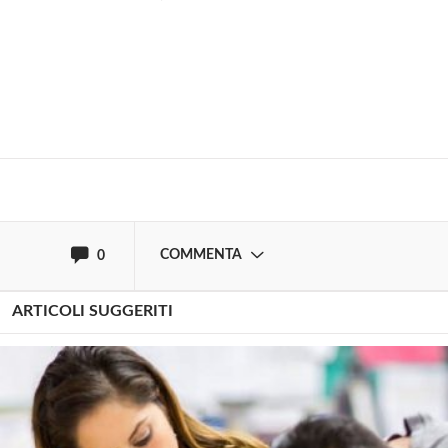
Solo gli utenti registrati possono
commentare!
Effettua il
o
Login
Registrati
oppure accedi via
COMMENTA
0
ARTICOLI SUGGERITI