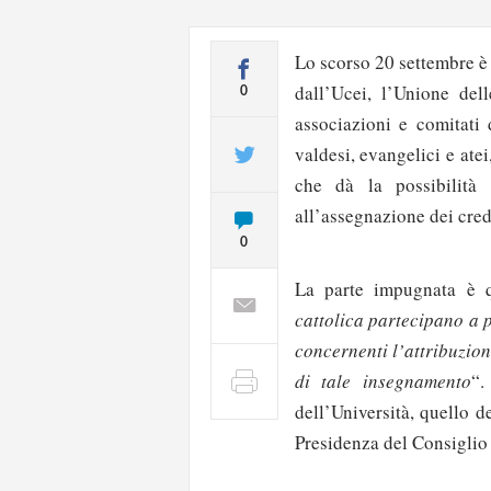
Lo scorso 20 settembre è 
dall’Ucei, l’Unione del
0
associazioni e comitati 
valdesi, evangelici e ate
che dà la possibilità 
all’assegnazione dei credi
0
La parte impugnata è q
cattolica partecipano a p
concernenti l’attribuzion
di tale insegnamento
“.
dell’Università, quello 
Solo gli utenti regi
Presidenza del Consiglio 
Effettua il
o
Login