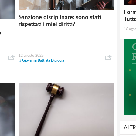
Form
Sanzione disciplinare: sono stati
Tutt
rispettati i miei diritti?
a
16 ago
o
12 agosto 2025
di
Giovanni Battista Diciocia
ALTR