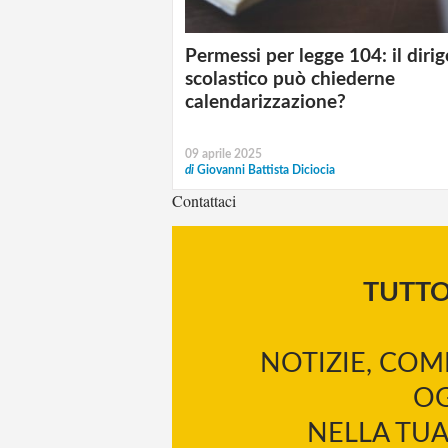
Permessi per legge 104: il diri
scolastico può chiederne
calendarizzazione?
09 aprile 2025
di
Giovanni Battista Diciocia
Contattaci
TUTT
NOTIZIE, COM
OG
NELLA TUA