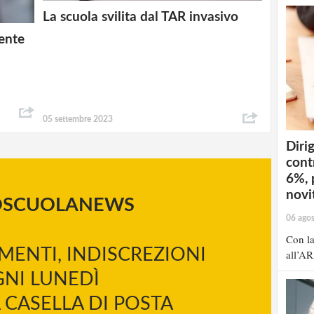
La scuola svilita dal TAR invasivo
gente
05 settembre 2023
Dirig
cont
6%, 
novit
OSCUOLANEWS
06 ago
Con la
MENTI, INDISCREZIONI
all’AR
NI LUNEDÌ
 CASELLA DI POSTA