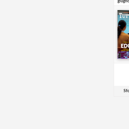
giugn
Sfo