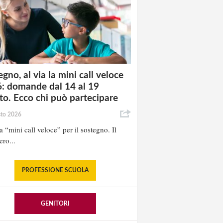
gno, al via la mini call veloce
: domande dal 14 al 19
to. Ecco chi può partecipare
sto 2026
la “mini call veloce” per il sostegno. Il
ero...
PROFESSIONE SCUOLA
GENITORI