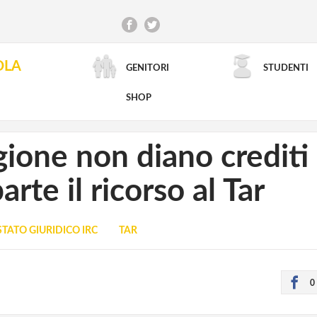
OLA
GENITORI
STUDENTI
RICERCA AVANZATA
SHOP
igione non diano crediti 
arte il ricorso al Tar
STATO GIURIDICO IRC
TAR
0