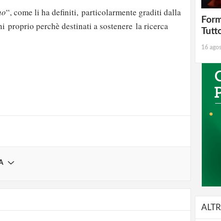
no
“, come li ha definiti, particolarmente graditi dalla
Form
ni proprio perchè destinati a sostenere la ricerca
Tutt
16 ago
strati possono commentare!
Registrati
A
ALTR