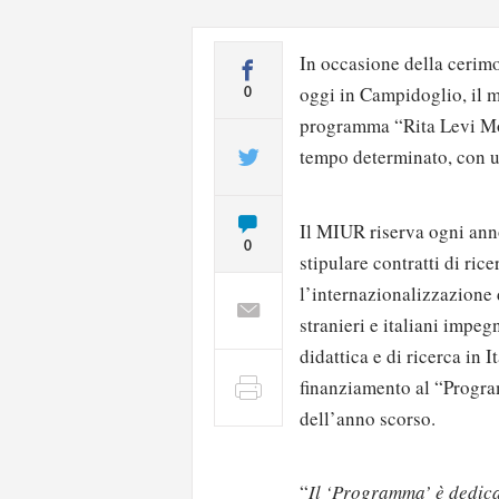
In occasione della cerimo
oggi in Campidoglio, il m
0
programma “Rita Levi Mont
tempo determinato, con un
Il MIUR riserva ogni ann
0
stipulare contratti di ric
l’internazionalizzazione d
stranieri e italiani impegn
didattica e di ricerca in I
finanziamento al “Progr
dell’anno scorso.
“
Il ‘Programma’ è dedica