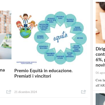
Dirig
cont
6%, 
novit
Una
Premio Equità in educazione.
06 ago
Premiati i vincitori
Con la
all’AR
21 dicembre 2024