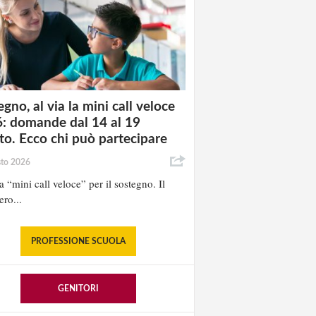
gno, al via la mini call veloce
: domande dal 14 al 19
to. Ecco chi può partecipare
sto 2026
la “mini call veloce” per il sostegno. Il
ero...
PROFESSIONE SCUOLA
GENITORI