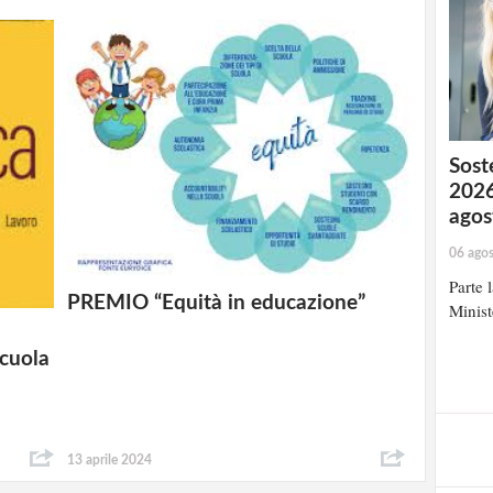
Soste
2026
agos
06 ago
Parte 
PREMIO “Equità in educazione”
Minist
Scuola
13 aprile 2024