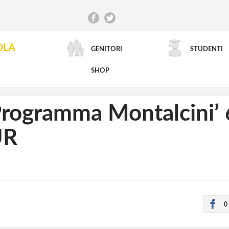
OLA
GENITORI
STUDENTI
RICERCA AVANZATA
SHOP
Programma Montalcini’ 6
UR
0