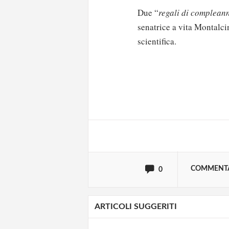
Due “
regali di complean
senatrice a vita Montalci
scientifica.
Solo gli utenti regi
Effettua il
o
Login
oppure accedi via
COMMENT
0
ARTICOLI SUGGERITI