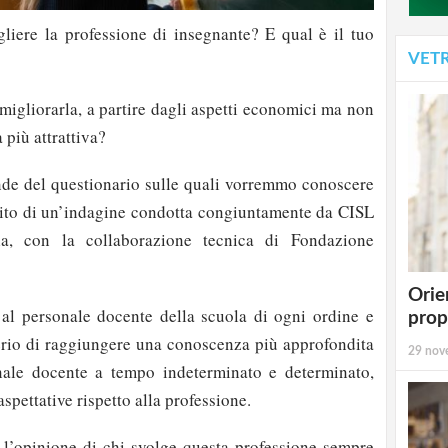
gliere la professione di insegnante? E qual è il tuo
VET
r migliorarla, a partire dagli aspetti economici ma non
 più attrattiva?
de del questionario sulle quali vorremmo conoscere
bito di un’indagine condotta congiuntamente da CISL
a, con la collaborazione tecnica di Fondazione
Orie
o al personale docente della scuola di ogni ordine e
prop
erio di raggiungere una conoscenza più approfondita
29 nov
onale docente a tempo indeterminato e determinato,
spettative rispetto alla professione.
re l’opinione di chi svolge questa professione sempre