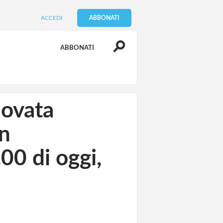
ACCEDI
ABBONATI
ABBONATI
novata
un
00 di oggi,