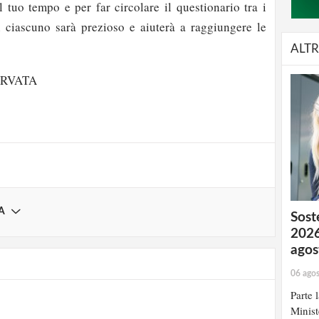
il tuo tempo e per far circolare il questionario tra i
di ciascuno sarà prezioso e aiuterà a raggiungere le
ALTR
strati possono commentare!
ERVATA
Registrati
A
Soste
2026
agos
06 ago
Parte 
Minist