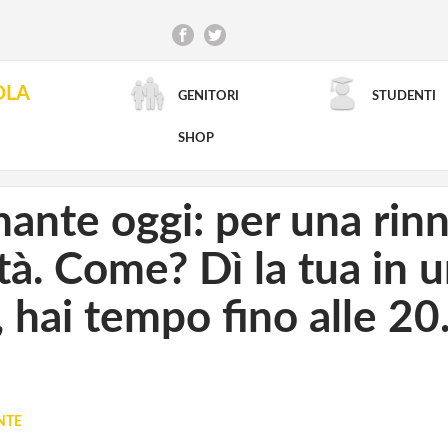
OLA
GENITORI
STUDENTI
RICERCA AVANZATA
SHOP
nante oggi: per una rin
tà. Come? Dì la tua in 
 hai tempo fino alle 20.
NTE