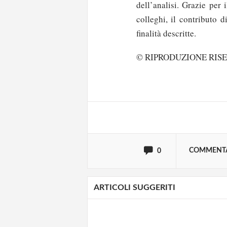
dell’analisi. Grazie per 
colleghi, il contributo 
finalità descritte.
Solo gli utenti regi
© RIPRODUZIONE RIS
Effettua il
o
Login
oppure accedi via
COMMENT
0
ARTICOLI SUGGERITI