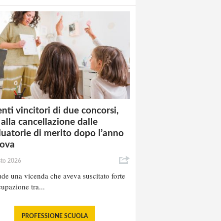
nti vincitori di due concorsi,
 alla cancellazione dalle
uatorie di merito dopo l’anno
rova
sto 2026
ude una vicenda che aveva suscitato forte
upazione tra...
PROFESSIONE SCUOLA