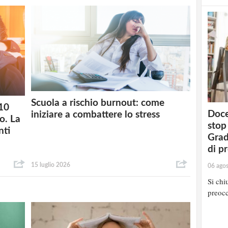
Scuola a rischio burnout: come
 10
Doce
iniziare a combattere lo stress
o. La
stop
nti
Grad
di p
15 luglio 2026
06 ago
Si chi
preocc