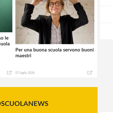
no le
cuola
Per una buona scuola servono buoni
maestri
07 luglio 2026
OSCUOLANEWS