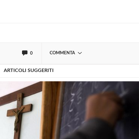
Effettua il
o
Login
Registrati
oppure accedi via
COMMENTA
0
ARTICOLI SUGGERITI