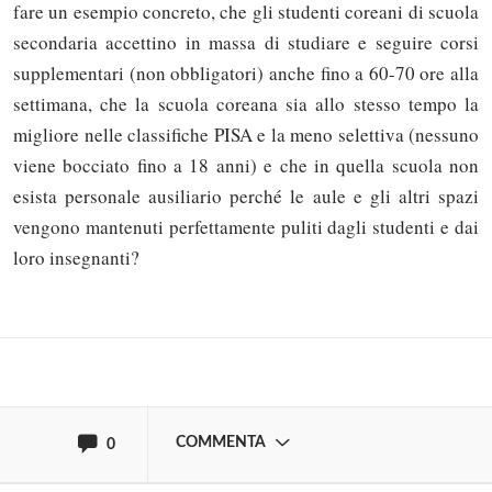
fare un esempio concreto, che gli studenti coreani di scuola
secondaria accettino in massa di studiare e seguire corsi
supplementari (non obbligatori) anche fino a 60-70 ore alla
settimana, che la scuola coreana sia allo stesso tempo la
migliore nelle classifiche PISA e la meno selettiva (nessuno
viene bocciato fino a 18 anni) e che in quella scuola non
Solo gli utenti registrati possono
esista personale ausiliario perché le aule e gli altri spazi
commentare!
vengono mantenuti perfettamente puliti dagli studenti e dai
loro insegnanti?
Effettua il
o
Login
Registrati
oppure accedi via
COMMENTA
0