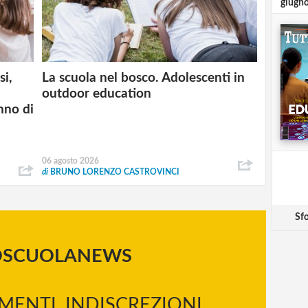
giugn
si,
La scuola nel bosco. Adolescenti in
outdoor education
nno di
06 agosto 2026
di
BRUNO LORENZO CASTROVINCI
Sfo
OSCUOLANEWS
MENTI, INDISCREZIONI