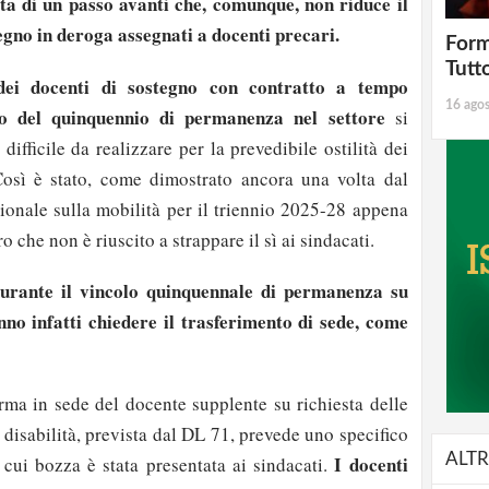
tta di un passo avanti che, comunque, non riduce il
egno in deroga assegnati a docenti precari.
Form
Tutt
dei docenti di sostegno con contratto a tempo
16 ago
so del quinquennio di permanenza nel settore
si
 difficile da realizzare per la prevedibile ostilità dei
Così è stato, come dimostrato ancora una volta dal
zionale sulla mobilità per il triennio 2025-28 appena
ro che non è riuscito a strappare il sì ai sindacati.
durante il vincolo quinquennale di permanenza su
nno infatti chiedere il trasferimento di sede, come
erma in sede del docente supplente su richiesta delle
 disabilità, prevista dal DL 71, prevede uno specifico
ALTR
I docenti
 cui bozza è stata presentata ai sindacati.