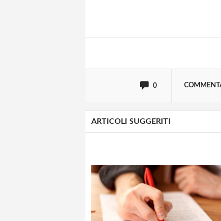
Effettua il
o
Login
oppure accedi via
COMMENT
0
ARTICOLI SUGGERITI