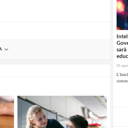
Registrati
Intel
Gove
sarà
A
educ
05 ago
L’Inte
sistem