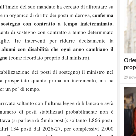
all’inizio del suo mandato ha cercato di affrontare su
conferma
ne in organico di diritto dei posti in deroga,
i sostegno con contratto a tempo indeterminato
,
enti di sostegno con contratto a tempo determinato
iglie. Tre interventi per ridurre decisamente la
alunni con disabilità che ogni anno cambiano il
egno
(come ricordato proprio dal ministro).
Orie
prop
tabilizzazione dei posti di sostegno) il ministro nel
29 nov
a prospettato quanto prima un incremento, ma ha
er un po’ di tempo.
rrivato soltanto con l’ultima legge di bilancio e avrà
 numero di posti stabilizzati probabilmente non è
ttava (si parlava di 5mila posti): soltanto 1.866 posti,
altri 134 posti dal 2026-27, per complessivi 2.000