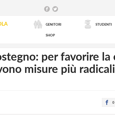
OLA
GENITORI
STUDENTI
RICERCA AVANZATA
SHOP
stegno: per favorire la
vono misure più radicali
0