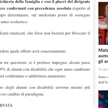
ichiesta della famiglia e con il placet del dirigente
sere confermati con precedenza assoluta
rispetto al
empo determinato, sul medesimo posto di sostegno
 anno scolastico.
alcuni sindacati, che forse non basterà per bloccare il
Matu
edere quale effetto avrà concretamente.
aume
gli e
le tre questioni: si è profuso impegno, alcuni passi
59% di alunni con disabilità che ogni anno cambiano
06 ago
rà confermato o addirittura aumentato.
Sono d
dell’I
ore degli alunni con disabilità servono misure più
gioso cambio di paradigma.
strati possono commentare!
ERVATA