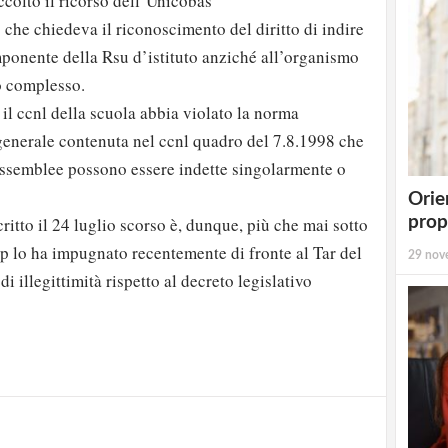
ccolto il ricorso dell’Unicobas
che chiedeva il riconoscimento del diritto di indire
ponente della Rsu d’istituto anziché all’organismo
o complesso.
 il ccnl della scuola abbia violato la norma
 generale contenuta nel ccnl quadro del 7.8.1998 che
 assemblee possono essere indette singolarmente o
Orie
prop
critto il 24 luglio scorso è, dunque, più che mai sotto
p lo ha impugnato recentemente di fronte al Tar del
29 nov
di illegittimità rispetto al decreto legislativo
strati possono commentare!
Registrati