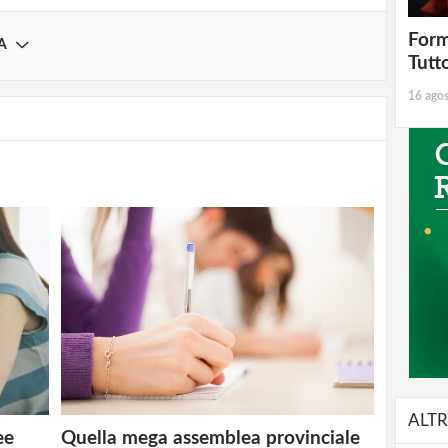
Form
A
Tutt
16 ago
ALTR
ee
Quella mega assemblea provinciale