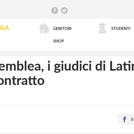
OLA
GENITORI
STUDENTI
RICERCA AVANZATA
SHOP
semblea, i giudici di Lat
ontratto
0