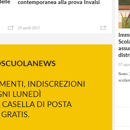
delle
contemporanea alla prova Invalsi
29 aprile 2017
Immi
Scola
assu
distr
OSCUOLANEWS
07 ago
Sono 3
scolast
MENTI, INDISCREZIONI
NI LUNEDÌ
 CASELLA DI POSTA
GRATIS.