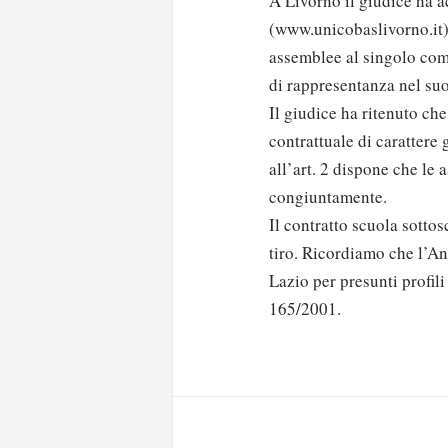
A Livorno il giudice ha a
(www.unicobaslivorno.it) 
assemblee al singolo com
di rappresentanza nel su
Il giudice ha ritenuto che
contrattuale di carattere
all’art. 2 dispone che le
congiuntamente.
Il contratto scuola sottos
tiro. Ricordiamo che l’An
Lazio per presunti profili 
Solo gli utenti regi
165/2001.
Effettua il
o
Login
oppure accedi via