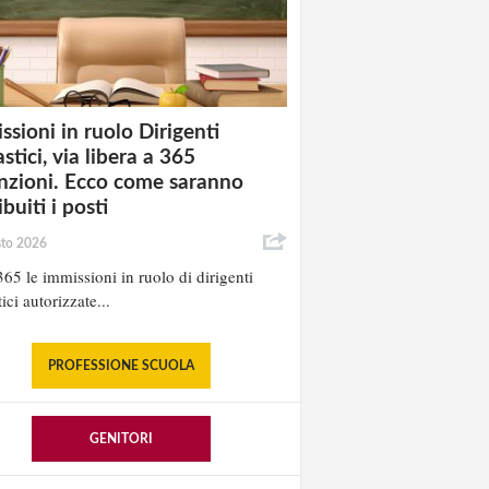
ssioni in ruolo Dirigenti
stici, via libera a 365
nzioni. Ecco come saranno
ibuiti i posti
sto 2026
65 le immissioni in ruolo di dirigenti
ici autorizzate...
PROFESSIONE SCUOLA
GENITORI