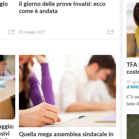
ggio
il giorno delle prove Invalsi: ecco
come è andata
05 maggio 2017
TFA 
cost
07 ago
di
MARI
C’è u
tutto i
aggio:
sivi
Quella mega assemblea sindacale in