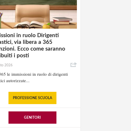
ssioni in ruolo Dirigenti
stici, via libera a 365
nzioni. Ecco come saranno
ibuiti i posti
sto 2026
65 le immissioni in ruolo di dirigenti
ici autorizzate...
PROFESSIONE SCUOLA
GENITORI