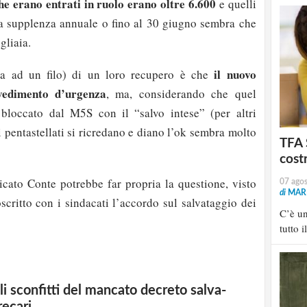
he erano entrati in ruolo erano oltre 6.600
e quelli
a supplenza annuale o fino al 30 giugno sembra che
gliaia.
il nuovo
ata ad un filo) di un loro recupero è che
vedimento d’urgenza
, ma, considerando che quel
 bloccato dal M5S con il “salvo intese” (per altri
 i pentastellati si ricredano e diano l’ok sembra molto
TFA 
cost
ricato Conte potrebbe far propria la questione, visto
07 ago
di
MARI
scritto con i sindacati l’accordo sul salvataggio dei
C’è u
tutto i
li sconfitti del mancato decreto salva-