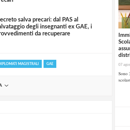
recari
ecreto salva precari: dal PAS al
strati possono commentare!
alvataggio degli insegnanti ex GAE, i
rovvedimenti da recuperare
Immi
Scola
Registrati
assu
distr
DIPLOMATI MAGISTRALI
GAE
07 ago
Sono 3
scolast
A