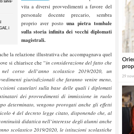
to salva-
vita a diversi provvedimenti a favore del
personale docente precario, sembra
una pietra tombale
proprio aver posto
l
GAE, i
sulla storia infinita dei vecchi diplomati
magistrali.
che la relazione illustrativa che accompagnava quel
Orie
ove si chiarisce che “
in considerazione del fatto che
prop
 nel corso dell’anno scolastico 2019/2020, un
29 nov
vedimenti giurisdizionali che faranno venire meno,
ecisioni cautelari sulla base delle quali i diplomati
stinatari dei provvedimenti di immissione in ruolo
mpo determinato, vengono prorogati anche gli effetti
icolo 4 del decreto legge citato, disponendo che, al
continuità didattica nell’interesse degli alunni anche
anno scolastico 2019/2020, le istituzioni scolastiche