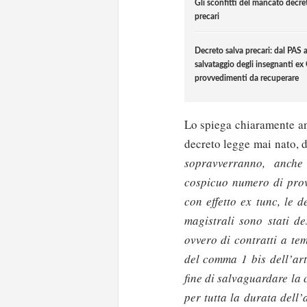
Gli sconfitti del mancato decre
precari
Decreto salva precari: dal PAS a
salvataggio degli insegnanti ex 
provvedimenti da recuperare
Lo spiega chiaramente an
decreto legge mai nato, d
sopravverranno, anche
cospicuo numero di prov
con effetto ex tunc, le d
magistrali sono stati de
ovvero di contratti a te
del comma 1 bis dell’art
fine di salvaguardare la 
per tutta la durata dell’