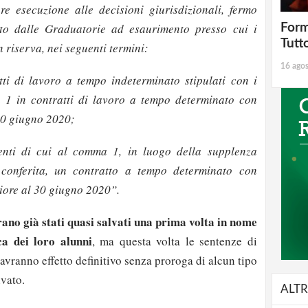
e esecuzione alle decisioni giurisdizionali, fermo
to dalle Graduatorie ad esaurimento presso cui i
Form
Tutt
n riserva, nei seguenti termini:
16 ago
ti di lavoro a tempo indeterminato stipulati con i
 1 in contratti di lavoro a tempo determinato con
 30 giugno 2020;
enti di cui al comma 1, in luogo della supplenza
conferita, un contratto a tempo determinato con
riore al 30 giugno 2020”.
ano già stati quasi salvati una prima volta in nome
ca dei loro alunni
, ma questa volta le sentenze di
vranno effetto definitivo senza proroga di alcun tipo
ivato.
ALTR