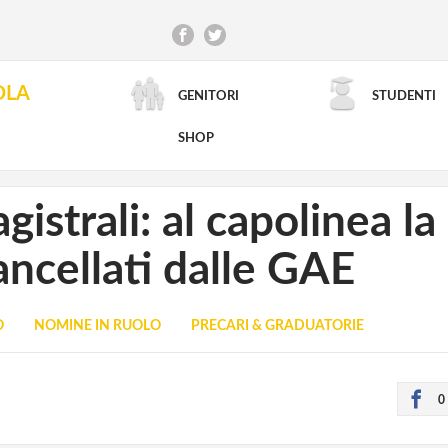
OLA
GENITORI
STUDENTI
RICERCA AVANZATA
SHOP
istrali: al capolinea la 
cancellati dalle GAE
O
NOMINE IN RUOLO
PRECARI & GRADUATORIE
0