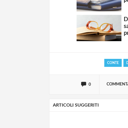
p
D
Solo gli utenti regi
s
p
Effettua il
o
Login
CONTE
oppure accedi via
COMMENT
0
ARTICOLI SUGGERITI