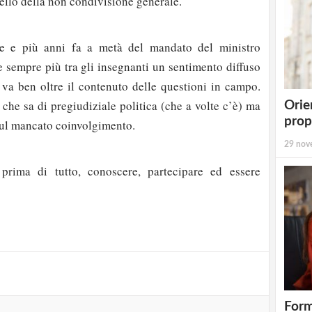
uello della non condivisione generale.
 e più anni fa a metà del mandato del ministro
 sempre più tra gli insegnanti un sentimento diffuso
va ben oltre il contenuto delle questioni in campo.
che sa di pregiudiziale politica (che a volte c’è) ma
Orie
prop
sul mancato coinvolgimento.
29 nov
prima di tutto, conoscere, partecipare ed essere
strati possono commentare!
Registrati
Form