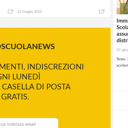
23 maggio 2022
Immi
Scola
assu
distr
OSCUOLANEWS
07 ago
Sono 3
scolast
MENTI, INDISCREZIONI
NI LUNEDÌ
 CASELLA DI POSTA
GRATIS.