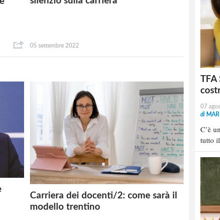
silenzio sulla carriera
re
05 settembre 2022
TFA 
cost
07 ago
di
MARI
C’è u
tutto i
e
Carriera dei docenti/2: come sarà il
modello trentino