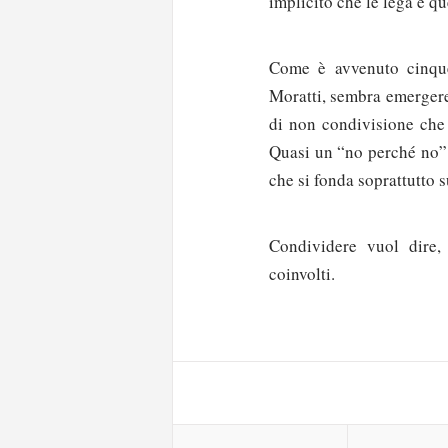
implicito che le lega è q
Come è avvenuto cinque
Moratti, sembra emergere
di non condivisione che 
Quasi un “no perché no” 
che si fonda soprattutto 
Condividere vuol dire, 
Solo gli utenti regi
coinvolti.
Effettua il
o
Login
oppure accedi via