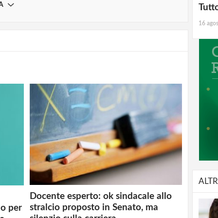
A
Tutt
16 ago
ALTR
Docente esperto: ok sindacale allo
stralcio proposto in Senato, ma
no per