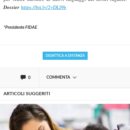
Dossier
https://bit.ly/2yDLl9b
Solo gli utenti registrati possono
commentare!
*Presidente FIDAE
Effettua il
o
Login
Registrati
DIDATTICA A DISTANZA
oppure accedi via
COMMENTA
0
ARTICOLI SUGGERITI