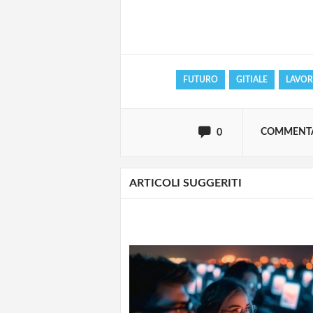
Effettua il
o
Login
FUTURO
GITIALE
LAVO
oppure accedi via
COMMENT
0
ARTICOLI SUGGERITI