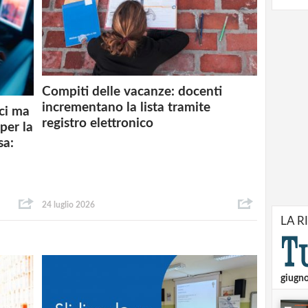
Compiti delle vacanze: docenti
incrementano la lista tramite
ici ma
registro elettronico
 per la
sa:
24 luglio 2026
LA R
giugn