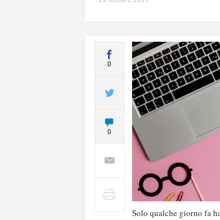
0
0
Solo qualche giorno fa h