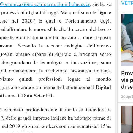
VET
a Comunicazione con curriculum Influencer
, anche se
figure
 professioni digitali di oggi. Ma quali sono le
este nel 2020? E qual è l’orientamento degli
 ad affrontare le nuove sfide che il mercato del lavoro
queste e altre domande ha provato a dare risposta
usano.
Secondo la recente indagine dell’ateneo
giovani amano cibarsi di digitale e, orientati verso
 che guardano la tecnologia e innovazione, sono
d abbandonare la tradizione lavorativa italiana.
Prov
iamo quindi professioni legate al mondo
via 
Digital
 già conosciute e ampiamente battute come il
di s
Data Scientist.
ti come il
30 apri
è cambiato profondamente il modo di intendere il
90% delle grandi imprese italiane ha adottato forme di
o nel 2019 gli smart workers sono aumentati del 15%.