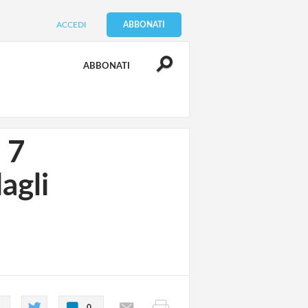
ACCEDI
ABBONATI
ABBONATI
e 7
agli
0