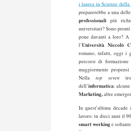
i laurea in Scienze dell
preparerebbe a una delle
professionali
più richi
universitari? Sono pronti
pone davanti a loro? A 
Università Niccolò C
l’
romano, infatti, oggi i 
percorsi di formazione
maggiormente propensi a
Nella
top seven
trov
informatica
dell’
: alcune
Marketing,
altre emergen
In quest’ultima decade 
lavoro: in dieci anni il 
smart working
e soltant