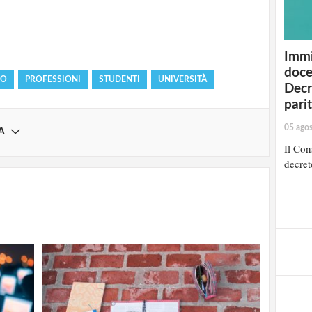
Registrati
Immi
doce
RO
PROFESSIONI
STUDENTI
UNIVERSITÀ
Decr
pari
05 ago
A
Il Cons
decret