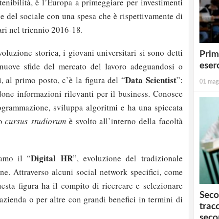
tenibilità, è l’Europa a primeggiare per investimenti
 e del sociale con una spesa che è rispettivamente di
ari nel triennio 2016-18.
oluzione storica, i giovani universitari si sono detti
Prim
 nuove sfide del mercato del lavoro adeguandosi o
eserc
Data Scientist
, al primo posto, c’è la figura del “
”:
01 mag
ndone informazioni rilevanti per il business. Conosce
rogrammazione, sviluppa algoritmi e ha una spiccata
uo
cursus studiorum
è svolto all’interno della facoltà
Digital HR
amo il “
”, evoluzione del tradizionale
ane. Attraverso alcuni social network specifici, come
sta figura ha il compito di ricercare e selezionare
Seco
azienda o per altre con grandi benefici in termini di
tracc
seco