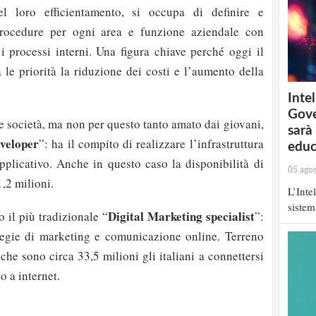
el loro efficientamento, si occupa di definire e
procedure per ogni area e funzione aziendale con
 i processi interni. Una figura chiave perché oggi il
 le priorità la riduzione dei costi e l’aumento della
Intel
Gove
e società, ma non per questo tanto amato dai giovani,
sarà
veloper
”: ha il compito di realizzare l’infrastruttura
educ
plicativo. Anche in questo caso la disponibilità di
05 ago
1,2 milioni.
L’Inte
sistem
Digital Marketing specialist
 il più tradizionale “
”:
tegie di marketing e comunicazione online. Terreno
 che sono circa 33,5 milioni gli italiani a connettersi
o a internet.
strati possono commentare!