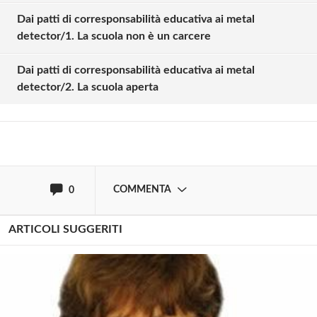
Dai patti di corresponsabilità educativa ai metal
Solo gli utenti registrati possono
detector/1. La scuola non è un carcere
commentare!
Dai patti di corresponsabilità educativa ai metal
detector/2. La scuola aperta
Effettua il
o
Login
Registrati
oppure accedi via
COMMENTA
0
ARTICOLI SUGGERITI