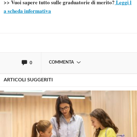
commentare!
>> Vuoi sapere tutto sulle graduatorie di merito?
Leggi l
a scheda informativa
Effettua il
o
Login
Registrati
oppure accedi via
COMMENTA
0
ARTICOLI SUGGERITI