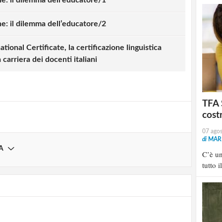
e: il dilemma dell’educatore/2
strati possono commentare!
tional Certificate, la certificazione linguistica
carriera dei docenti italiani
Registrati
TFA 
cost
07 ago
di
MARI
A
C’è u
tutto i