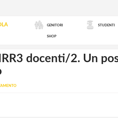
OLA
GENITORI
STUDENTI
RICERCA AVANZATA
SHOP
RR3 docenti/2. Un post
o
UTAMENTO