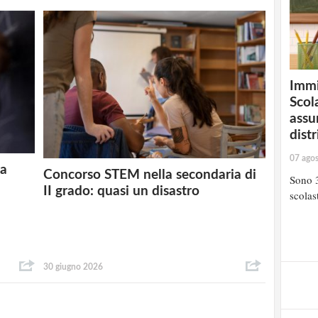
Immi
Scola
assu
distr
07 ago
 a
Concorso STEM nella secondaria di
Sono 3
II grado: quasi un disastro
scolast
30 giugno 2026