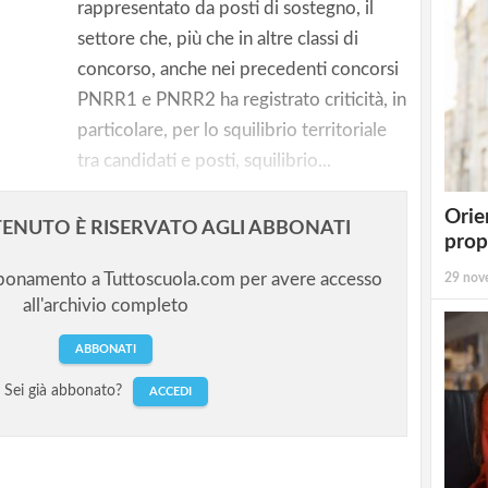
rappresentato da posti di sostegno, il
settore che, più che in altre classi di
concorso, anche nei precedenti concorsi
PNRR1 e PNRR2 ha registrato criticità, in
incombe
particolare, per lo squilibrio territoriale
tra candidati e posti, squilibrio...
Orie
ENUTO È RISERVATO AGLI ABBONATI
prop
bbonamento a Tuttoscuola.com per avere accesso
29 nov
all'archivio completo
ABBONATI
Sei già abbonato?
ACCEDI