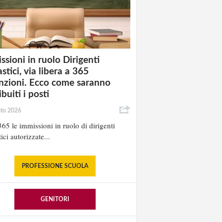
ssioni in ruolo Dirigenti
stici, via libera a 365
nzioni. Ecco come saranno
ibuiti i posti
sto 2026
65 le immissioni in ruolo di dirigenti
ici autorizzate...
PROFESSIONE SCUOLA
GENITORI