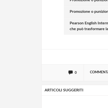
Promozione o punizion
Solo gli utenti regi
Pearson English Interna
che può trasformare la 
Effettua il
o
Login
oppure accedi via
COMMENT
0
ARTICOLI SUGGERITI