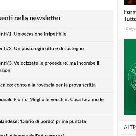
Form
esenti nella newsletter
Tutt
16 ago
i/1. Un’occasione irripetibile
i/2. Un posto ogni otto è di sostegno
i/3. Velocizzate le procedure, ma incombe il
sioni
nico: conto alla rovescia per la prova scritta
nali. Fiorin: 'Meglio le vecchie'. Cosa faranno le
nlandese: 'Diario di bordo', prima puntata
ALTR
e: il dilemma dell’educatore/1