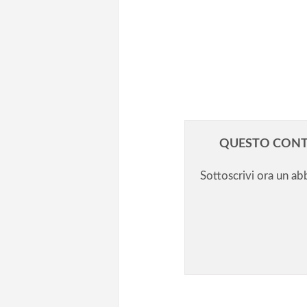
Concorso PNRR3 docenti/1.
Un’occasione irripetibile
Concorso PNRR3 docenti/3.
Velocizzate le procedure, ma 
il problema delle commissioni
QUESTO CONT
Sottoscrivi ora un a