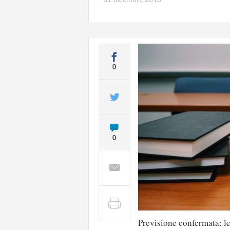
0
0
Previsione confermata: l