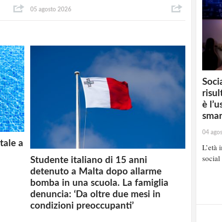
05 agosto 2026
Soci
risul
è l’
sma
04 ago
tale a
L’età 
social
Studente italiano di 15 anni
detenuto a Malta dopo allarme
bomba in una scuola. La famiglia
denuncia: ‘Da oltre due mesi in
condizioni preoccupanti’