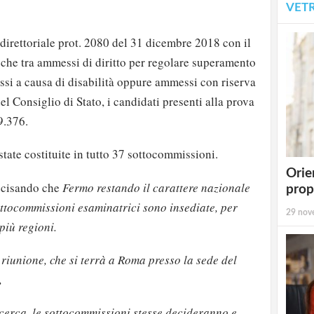
VET
 direttoriale prot. 2080 del 31 dicembre 2018 con il
che tra ammessi di diritto per regolare superamento
si a causa di disabilità oppure ammessi con riserva
l Consiglio di Stato, i candidati presenti alla prova
 9.376.
ate costituite in tutto 37 sottocommissioni.
Orie
recisando che
Fermo restando il carattere nazionale
prop
ottocommissioni esaminatrici sono insediate, per
29 nov
più regioni.
riunione, che si terrà a Roma presso la sede del
,
icerca, le sottocommissioni stesse decideranno e