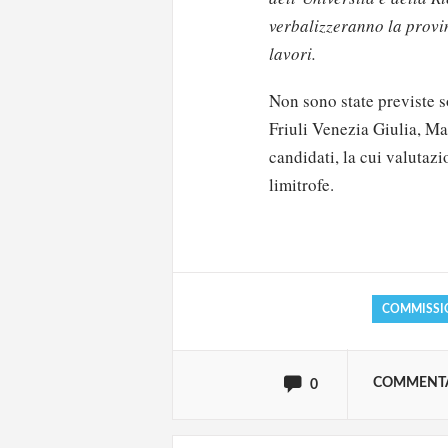
verbalizzeranno la provi
lavori.
Non sono state previste s
Friuli Venezia Giulia, Ma
candidati, la cui valutazi
Solo gli utenti regi
limitrofe.
Effettua il
o
Login
COMMISSI
oppure accedi via
COMMENT
0