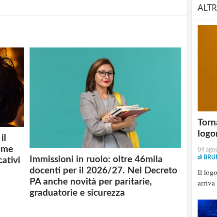
ALTR
Torna
logo
il
ome
04 ago
di
BRU
Immissioni in ruolo: oltre 46mila
cativi
docenti per il 2026/27. Nel Decreto
Il log
PA anche novità per paritarie,
arriva
graduatorie e sicurezza