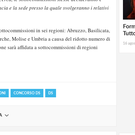
ncia
e la sede presso la quale svolgeranno i relativi
Form
ottocommissioni in sei regioni: Abruzzo, Basilicata,
Tutt
rche, Molise e Umbria a causa del ridotto numero di
16 ago
one sarà affidata a sottocommissioni di regioni
strati possono commentare!
Registrati
ONI
CONCORSO DS
DS
A