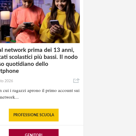
al network prima dei 13 anni,
tati scolastici più bassi. Il nodo
uso quotidiano dello
rtphone
sto 2026
in cui i ragazzi aprono il primo account sui
 network...
PROFESSIONE SCUOLA
GENITORI