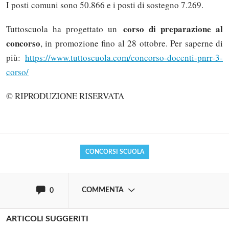
I posti comuni sono 50.866 e i posti di sostegno 7.269.
corso di preparazione al
Tuttoscuola ha progettato un
concorso
, in promozione fino al 28 ottobre. Per saperne di
più:
https://www.tuttoscuola.com/concorso-docenti-pnrr-3-
corso/
Solo gli utenti registrati possono
commentare!
© RIPRODUZIONE RISERVATA
Effettua il
o
Login
Registrati
CONCORSI SCUOLA
oppure accedi via
COMMENTA
0
ARTICOLI SUGGERITI