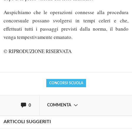
Auspichiamo che le operazioni connesse alla procedura
concorsuale possano svolgersi in tempi celeri e che,
effettuati tutti i passaggi previsti dalla norma, il bando
venga tempestivamente emanato.
Solo gli utenti registrati possono
commentare!
© RIPRODUZIONE RISERVATA
Effettua il
o
Login
Registrati
CONCORSI SCUOLA
oppure accedi via
COMMENTA
0
ARTICOLI SUGGERITI