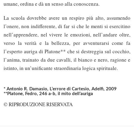
umane, ordina e dà un senso alla conoscenza.
La scuola dovrebbe avere un respiro più alto, assumendo
l’onere, non indifferente, di far si che le menti si esercitino
nell’apprendere, nel vivere le emozioni, nell’andare oltre,
verso la verità e la bellezza, per avventurarsi come fa
l’esperto auriga di Platone** che si destreggia sul cocchio,
l’anima, trainato da due cavalli, il bianco e nero, ragione e
istinto, in un’unificante straordinaria logica spirituale.
Solo gli utenti registrati possono
* Antonio R. Damasio, L’errore di Cartesio, Adelfi, 2009
**Platone, Fedro, 246 a-b, il mito dell’auriga
commentare!
© RIPRODUZIONE RISERVATA
Effettua il
o
Login
Registrati