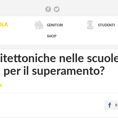
OLA
GENITORI
STUDENTI
RICERCA AVANZATA
SHOP
itettoniche nelle scuole
 per il superamento?
CA
0