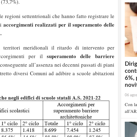
 (73,7%).
 regioni settentrionali che hanno fatto registrare le
accorgimenti realizzati per il superamento delle
di
.
territori meridionali il ritardo di intervento per
superamento delle barriere
ccorgimenti per il
Dirig
onseguente all’assenza nei decenni passati di piani
cont
tretto diversi Comuni ad adibire a scuole abitazioni
6%, 
novit
06 ago
Con la
all’AR