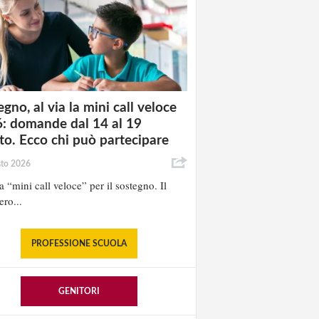
gno, al via la mini call veloce
: domande dal 14 al 19
to. Ecco chi può partecipare
sto 2026
la “mini call veloce” per il sostegno. Il
ero...
PROFESSIONE SCUOLA
GENITORI