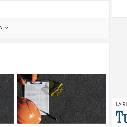
A
LA R