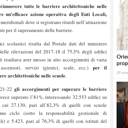
rimuovere tutte le barriere architettoniche nelle
e un’efficace azione operativa degli Enti Locali,
 meridionali dove si registrano ritardi nell’attuazione
nti per il superamento delle barriere.
ici scolastici risulta dal Portale dati del ministero
elle rilevazioni del 2017-18 il 75,5% degli edifici
Orie
ali risultava aver messo in atto accorgimenti di varia
prop
per il
ascensori, servizi igienici, scale, ecc.)
29 nov
re architettoniche nelle scuole
.
gli accorgimenti per superare le barriere
2021-22
vece superato l’81%, interessando 32.553 edifici su
 cui 27.130, pari all’82,3% di quelli con scuole
imo ciclo (sotto la responsabilità gestionale di
) e 5.423, pari al 76,3% di quelli con istituti del