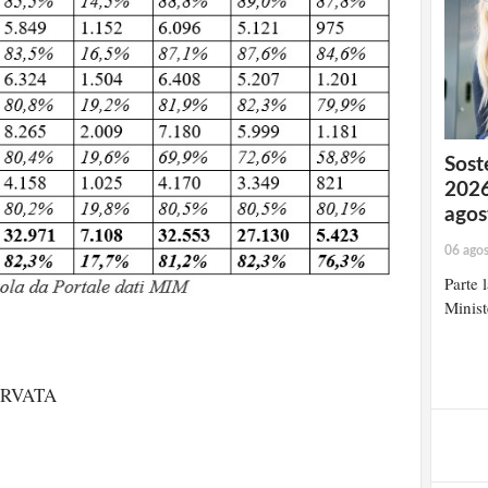
Soste
2026
agos
06 ago
Parte 
Minist
strati possono commentare!
ERVATA
Registrati