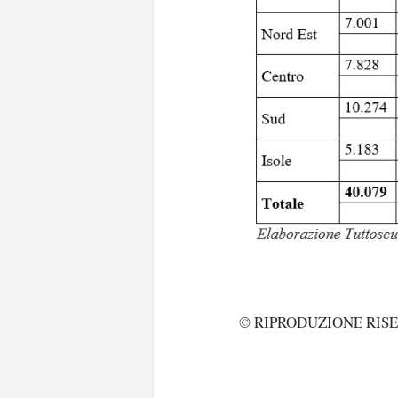
Solo gli utenti regi
© RIPRODUZIONE RIS
Effettua il
o
Login