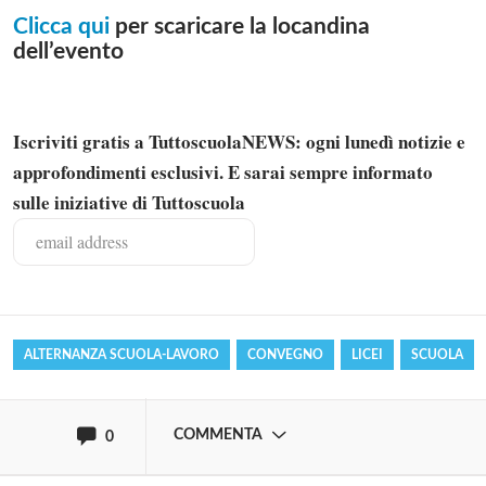
Clicca qui
per scaricare la locandina
dell’evento
Iscriviti gratis a TuttoscuolaNEWS: ogni lunedì notizie e
approfondimenti esclusivi. E sarai sempre informato
Solo gli utenti registrati possono
sulle iniziative di Tuttoscuola
commentare!
Effettua il
o
Login
Registrati
ALTERNANZA SCUOLA-LAVORO
CONVEGNO
LICEI
SCUOLA
oppure accedi via
COMMENTA
0