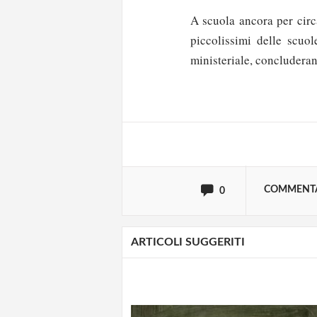
A scuola ancora per cir
piccolissimi delle scuol
Solo gli utenti regi
ministeriale, concluderan
Effettua il
o
Login
oppure accedi via
COMMENT
0
ARTICOLI SUGGERITI