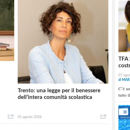
TFA 
cost
07 ago
di
MARI
C’è u
Trento: una legge per il benessere
tutto i
dell’intera comunità scolastica
01 agosto 2026