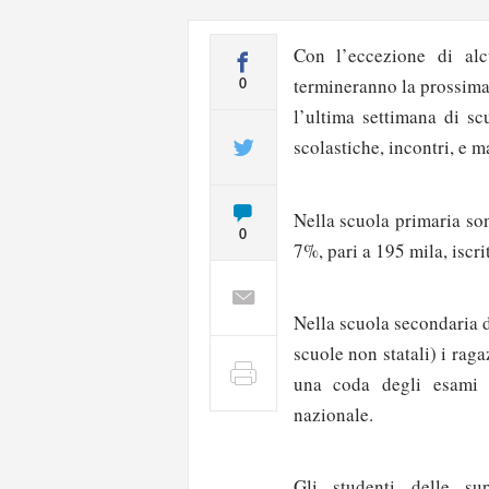
Con l’eccezione di alc
termineranno la prossima 
0
l’ultima settimana di sc
scolastiche, incontri, e m
Nella scuola primaria son
0
7%, pari a 195 mila, iscrit
Nella scuola secondaria 
scuole non statali) i rag
una coda degli esami c
nazionale.
Gli studenti delle su