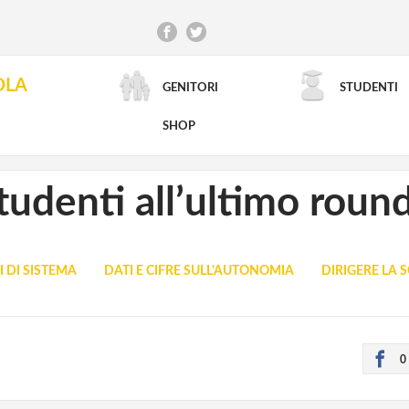
OLA
GENITORI
STUDENTI
RICERCA AVANZATA
SHOP
studenti all’ultimo roun
I DI SISTEMA
DATI E CIFRE SULL'AUTONOMIA
DIRIGERE LA 
0