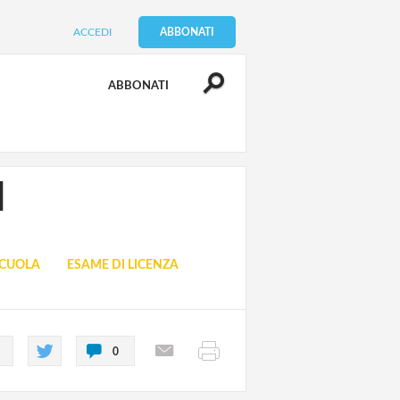
ACCEDI
ABBONATI
ABBONATI
d
SCUOLA
ESAME DI LICENZA
0