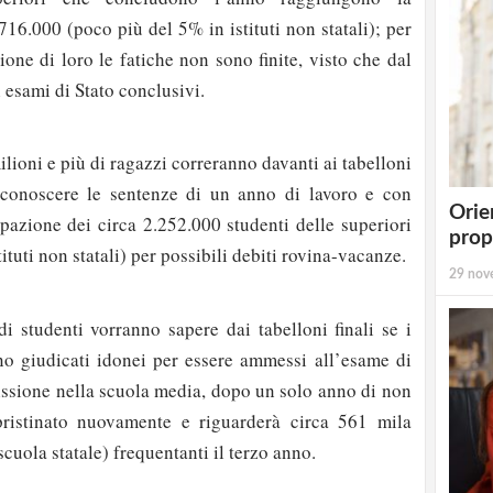
716.000 (poco più del 5% in istituti non statali); per
ne di loro le fatiche non sono finite, visto che dal
 esami di Stato conclusivi.
milioni e più di ragazzi correranno davanti ai tabelloni
r conoscere le sentenze di un anno di lavoro e con
Orie
upazione dei circa 2.252.000 studenti delle superiori
prop
tituti non statali) per possibili debiti rovina-vacanze.
29 nov
i studenti vorranno sapere dai tabelloni finali se i
nno giudicati idonei per essere ammessi all’esame di
missione nella scuola media, dopo un solo anno di non
ipristinato nuovamente e riguarderà circa 561 mila
 scuola statale) frequentanti il terzo anno.