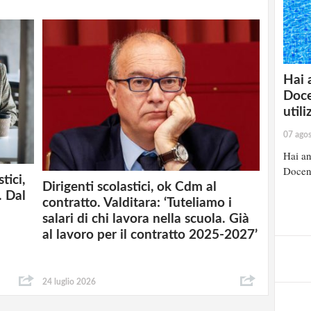
Hai 
Doce
util
07 ago
Hai an
Docent
tici,
Dirigenti scolastici, ok Cdm al
. Dal
contratto. Valditara: ‘Tuteliamo i
salari di chi lavora nella scuola. Già
al lavoro per il contratto 2025-2027’
24 luglio 2026