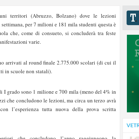
uni territori (Abruzzo, Bolzano) dove le lezioni
settimana, per 7 milioni e 181 mila studenti questa è
uola che, come di consueto, si concluderà tra feste
anifestazioni varie.
o arrivati al round finale 2.775.000 scolari (di cui il
ti in scuole non statali).
di I grado sono 1 milione e 700 mila (meno del 4% in
azzi che concludono le lezioni, ma circa un terzo avrà
on l’esperienza tutta nuova della prova scritta
VET
periori che concludono l’anno raggiungono la