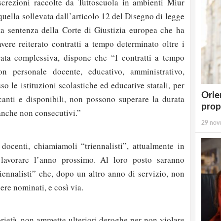
screzioni raccolte da Tuttoscuola in ambienti Miur
quella sollevata dall’articolo 12 del Disegno di legge
ta sentenza della Corte di Giustizia europea che ha
avere reiterato contratti a tempo determinato oltre i
ata complessiva, dispone che “I contratti a tempo
on personale docente, educativo, amministrativo,
so le istituzioni scolastiche ed educative statali, per
Orie
canti e disponibili, non possono superare la durata
prop
anche non consecutivi.”
29 nov
 docenti, chiamiamoli “triennalisti”, attualmente in
 lavorare l’anno prossimo. Al loro posto saranno
biennalisti” che, dopo un altro anno di servizio, non
re nominati, e così via.
torietà, non ammette ulteriori deroghe per non violare