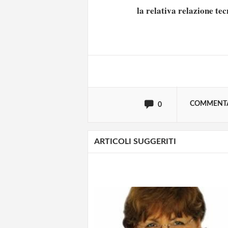
Solo gli utenti regi
la relativa relazione te
Effettua il
o
Login
oppure accedi via
COMMENT
0
ARTICOLI SUGGERITI