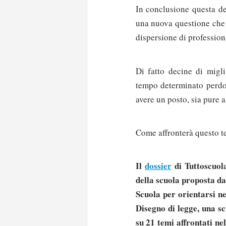
In conclusione questa dei
una nuova questione che 
dispersione di professiona
Di fatto decine di migli
tempo determinato perdon
avere un posto, sia pure a
Come affronterà questo t
Il
dossier
di Tuttoscuol
della scuola proposta d
Scuola per orientarsi ne
Disegno di legge, una s
su 21 temi affrontati ne