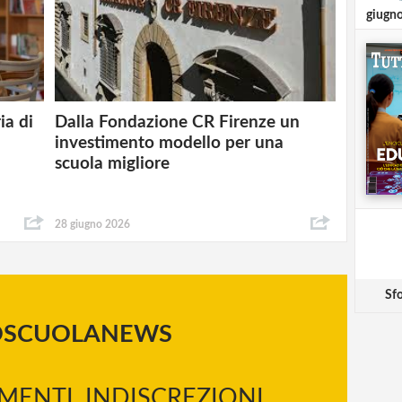
giugn
Dalla Fondazione CR Firenze un
ia di
investimento modello per una
scuola migliore
28 giugno 2026
Sfo
OSCUOLANEWS
MENTI, INDISCREZIONI