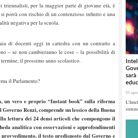
 triennalisti, per la maggior parte di giovane età, è
si porrà con rischio di un contenzioso infinito e una
lità negativa per la scuola.
aia di docenti oggi in cattedra con un contratto a
o – se non cambieranno le cose – la possibilità di
 termine, il prossimo anno scolastico.
Intel
Gove
sarà
ema il Parlamento?
educ
05 ago
a, un vero e proprio “Instant book” sulla riforma
L’Inte
sistem
al Governo Renzi, comprende un lessico della Buona
lla lettura dei 24 densi articoli che compongono il
cheda analitica con osservazioni e approfondimenti
l provvedimento, il testo predisposto dal Governo e