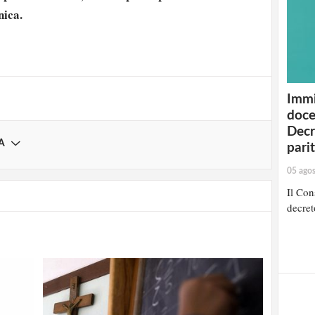
strati possono commentare!
cnica.
Registrati
Immi
doce
Decr
A
pari
05 ago
Il Cons
decret