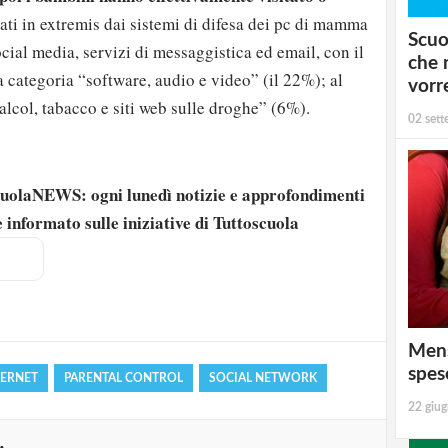
cati in extremis dai sistemi di difesa dei pc di mamma
Scuo
ocial media, servizi di messaggistica ed email, con il
che 
a categoria “software, audio e video” (il 22%); al
vorr
alcol, tabacco e siti web sulle droghe” (6%).
02 set
scuolaNEWS: ogni lunedì notizie e approfondimenti
 informato sulle iniziative di Tuttoscuola
strati possono commentare!
Registrati
Mens
spes
TERNET
PARENTAL CONTROL
SOCIAL NETWORK
22 giu