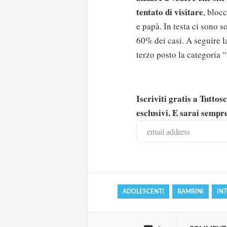
tentato di visitare
, bloc
e papà. In testa ci sono s
60% dei casi. A seguire l
terzo posto la categoria “
Iscriviti gratis a Tutto
esclusivi. E sarai sempre
Solo gli utenti regi
Effettua il
o
Login
ADOLESCENTI
BAMBINI
IN
oppure accedi via