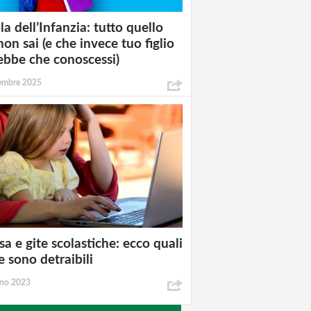
la dell’Infanzia: tutto quello
non sai (e che invece tuo figlio
ebbe che conoscessi)
tembre 2025
a e gite scolastiche: ecco quali
e sono detraibili
gno 2023