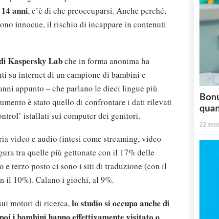
i 14 anni
, c’è di che preoccuparsi. Anche perché,
ono innocue, il rischio di incappare in contenuti
 di Kaspersky Lab
che in forma anonima ha
ti su internet di un campione di bambini e
 anni appunto – che parlano le dieci lingue più
Bonu
mento è stato quello di confrontare i dati rilevati
qua
ontrol’ istallati sui computer dei genitori.
22 set
ria video e audio (intesi come streaming, video
figura tra quelle più gettonate con il 17% delle
o e terzo posto ci sono i siti di traduzione (con il
n il 10%). Calano i giochi, al 9%.
lo studio si occupa anche di
sui motori di ricerca,
 poi i bambini hanno effettivamente visitato o