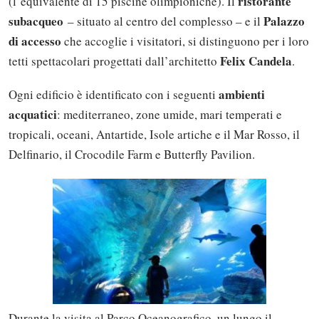
ristorante
(l’equivalente di 15 piscine olimpioniche). Il
subacqueo
Palazzo
– situato al centro del complesso – e il
di accesso
che accoglie i visitatori, si distinguono per i loro
Felix Candela
tetti spettacolari progettati dall’architetto
.
ambienti
Ogni edificio è identificato con i seguenti
acquatici
: mediterraneo, zone umide, mari temperati e
tropicali, oceani, Antartide, Isole artiche e il Mar Rosso, il
Delfinario, il Crocodile Farm e Butterfly Pavilion.
Durante la visita al Parco Oceanografico, un lungo il