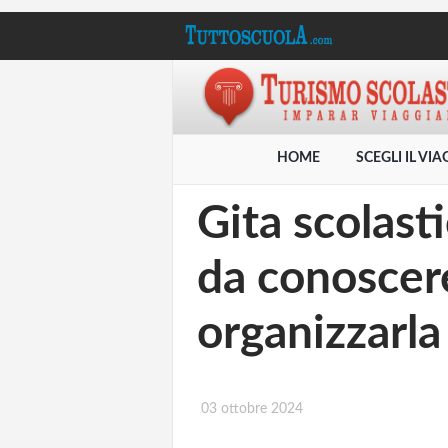
HOME
SCEGLI IL VI
Gita scolast
da conoscer
organizzarla
03 ottobre 2024