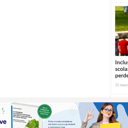
Inclu
scola
perd
15 marz