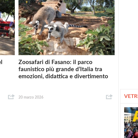
l
Zoosafari di Fasano: il parco
faunistico più grande d’Italia tra
emozioni, didattica e divertimento
VETR
20 marzo 2026