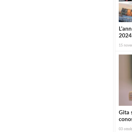
L’ann
2024 
15 nove
Gita 
conos
03 otto