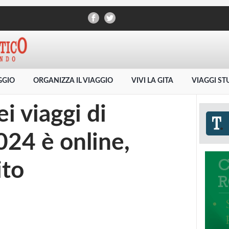
AGGIO
ORGANIZZA IL VIAGGIO
VIVI LA GITA
VIAGGI ST
i viaggi di
024 è online,
ito