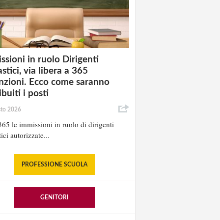
ssioni in ruolo Dirigenti
stici, via libera a 365
nzioni. Ecco come saranno
ibuiti i posti
sto 2026
65 le immissioni in ruolo di dirigenti
ici autorizzate...
PROFESSIONE SCUOLA
GENITORI