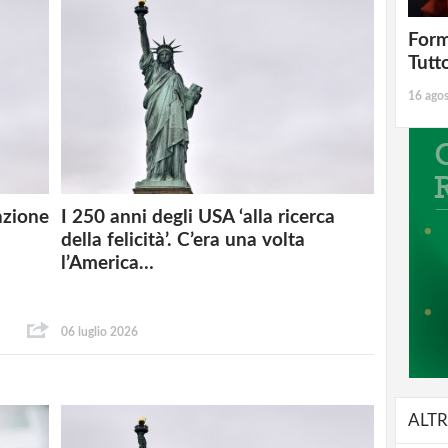
Form
Tutt
16 ago
azione
I 250 anni degli USA ‘alla ricerca
della felicità’. C’era una volta
l’America…
06 luglio 2026
ALTR