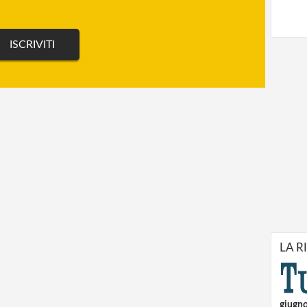
LA R
giugn