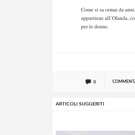
Come si sa ormai da anni,
appartiene all’Olanda, co
Solo gli utenti regi
per le donne.
Effettua il
o
Login
oppure accedi via
COMMENT
0
ARTICOLI SUGGERITI