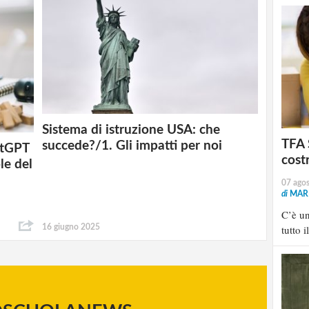
Sistema di istruzione USA: che
TFA 
succede?/1. Gli impatti per noi
atGPT
cost
le del
07 ago
di
MARI
C’è u
tutto i
16 giugno 2025