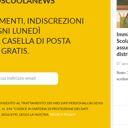
OSCUOLANEWS
MENTI, INDISCREZIONI
NI LUNEDÌ
Immi
 CASELLA DI POSTA
Scola
assu
GRATIS.
distr
07 ago
Sono 3
scolast
NSENTO AL TRATTAMENTO DEI MIEI DATI PERSONALI (AI SENSI
 N. 196 “CODICE IN MATERIA DI PROTEZIONE DEI DATI
2016/679). LEGGI LA NOSTRA
PRIVACY POLICY
.