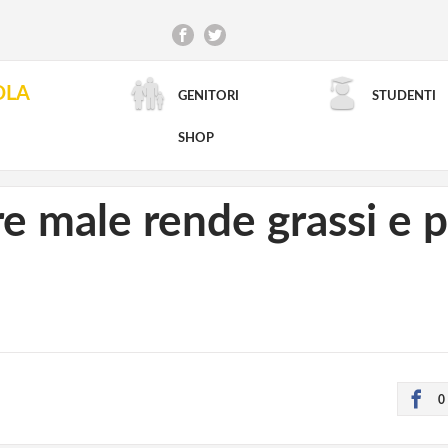
OLA
GENITORI
STUDENTI
RICERCA AVANZATA
SHOP
 male rende grassi e pi
0