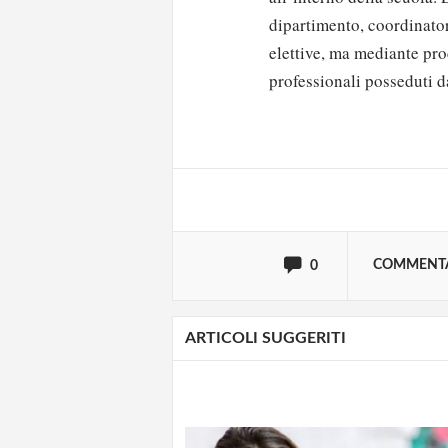
dipartimento, coordinator
elettive, ma mediante pro
Solo gli utenti regi
professionali posseduti da
Effettua il
o
Login
oppure accedi via
COMMENT
0
ARTICOLI SUGGERITI