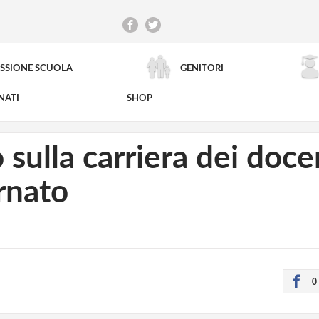
SSIONE SCUOLA
GENITORI
RICERCA AVANZATA
NATI
SHOP
sulla carriera dei doce
rnato
0