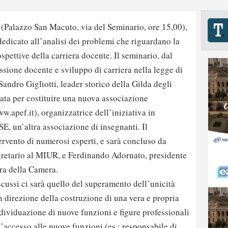
(Palazzo San Macuto, via del Seminario, ore 15,00),
edicato all’analisi dei problemi che riguardano la
ospettive della carriera docente. Il seminario, dal
ssione docente e sviluppo di carriera nella legge di
andro Gigliotti, leader storico della Gilda degli
ata per costituire una nuova associazione
w.apef.it), organizzatrice dell’iniziativa in
, un’altra associazione di insegnanti. Il
rvento di numerosi esperti, e sarà concluso da
gretario al MIUR, e Ferdinando Adornato, presidente
ra della Camera.
scussi ci sarà quello del superamento dell’unicità
n direzione della costruzione di una vera e propria
ndividuazione di nuove funzioni e figure professionali
L’accesso alle nuove funzioni (es.: responsabile di