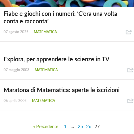
Fiabe e giochi con i numeri: ‘C’era una volta
conta e racconta’
07 agosto 2025
MATEMATICA
Explora, per apprendere le scienze in TV
07 maggio 2003
MATEMATICA
Maratona di Matematica: aperte le iscrizioni
06 aprile 2003
MATEMATICA
« Precedente
1
…
25
26
27