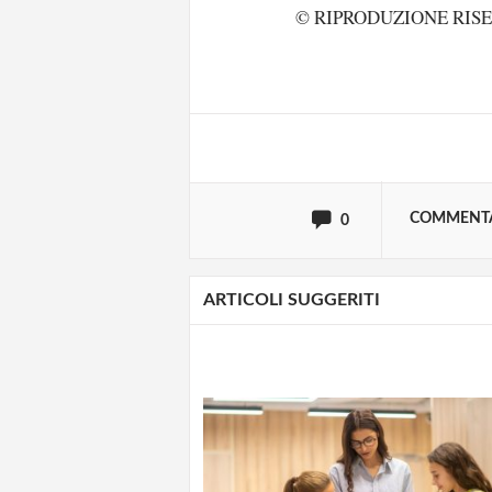
© RIPRODUZIONE RIS
Effettua il
o
Login
oppure accedi via
COMMENT
0
ARTICOLI SUGGERITI