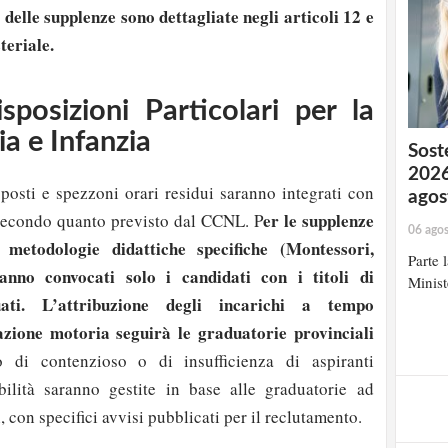
 delle supplenze sono dettagliate negli articoli 12 e
teriale.
sposizioni Particolari per la
a e Infanzia
Soste
2026
 posti e spezzoni orari residui saranno integrati con
agos
er le supplenze
econdo quanto previsto dal CCNL. P
06 ago
 metodologie didattiche specifiche (Montessori,
Parte 
ranno convocati solo i candidati con i titoli di
Minist
ati.
L’attribuzione degli incarichi a tempo
zione motoria seguirà le graduatorie provinciali
di contenzioso o di insufficienza di aspiranti
ibilità saranno gestite in base alle graduatorie ad
 con specifici avvisi pubblicati per il reclutamento.
strati possono commentare!