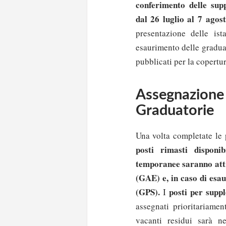
conferimento delle sup
dal 26 luglio al 7 agos
presentazione delle ist
esaurimento delle graduat
pubblicati per la copertu
Assegnazi
Graduatorie
Una volta completate le 
posti rimasti disponi
temporanee saranno attr
(GAE) e, in caso di esa
(GPS).
posti per supp
I
assegnati prioritariamen
vacanti residui sarà ne