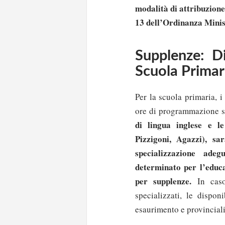
modalità di attribuzione
13 dell’Ordinanza Minis
Supplenze: Di
Scuola Primari
Per la scuola primaria, i
ore di programmazione s
di lingua inglese e le
Pizzigoni, Agazzi), sa
specializzazione adegu
determinato per l’educa
per supplenze.
In caso 
specializzati, le dispon
esaurimento e provinciali,
Solo gli utenti regi