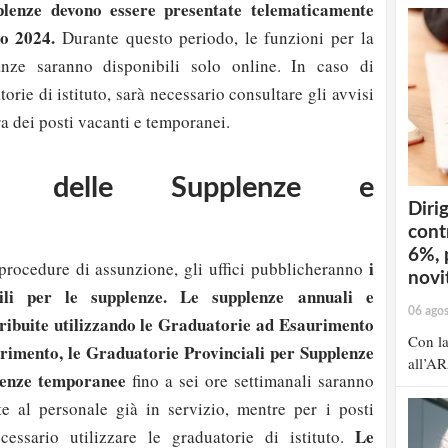
plenze devono essere presentate telematicamente
to 2024.
Durante questo periodo, le funzioni per la
anze saranno disponibili solo online. In caso di
orie di istituto, sarà necessario consultare gli avvisi
ra dei posti vacanti e temporanei.
one delle Supplenze e
Dirig
cont
6%, 
i
procedure di assunzione, gli uffici pubblicheranno
novit
bili per le supplenze. Le supplenze annuali e
06 ago
ibuite utilizzando le Graduatorie ad Esaurimento
Con la
urimento, le Graduatorie Provinciali per Supplenze
all’AR
lenze temporanee
fino a sei ore settimanali saranno
te al personale già in servizio, mentre per i posti
Le
cessario utilizzare le graduatorie di istituto.