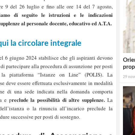
ore 9 del 26 luglio e fino alle ore 14 del 7 agosto,
iamo di seguito le istruzioni e le indicazioni
supplenze al personale docente, educativo ed A.T.A.
ui la circolare integrale
del 6 giugno 2024 stabilisce che gli aspiranti devono
Orie
 di partecipare alla procedura di assunzione per posti
prop
o la piattaforma “Istanze on Line” (POLIS). La
29 nov
sse deve essere effettuata esclusivamente in modalità
ione di una sede indicata nella domanda comporta
reclude la possibilità di altre supplenze.
ca e p
La
ell’istanza o la rinuncia all’incarico preclude la
dure successive per posti di sostegno.