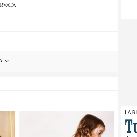
ERVATA
Registrati
A
LA R