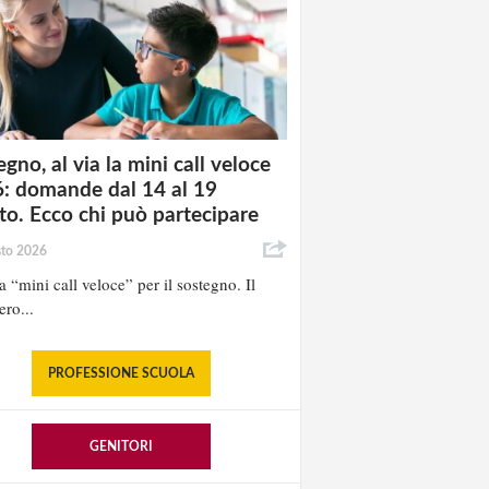
gno, al via la mini call veloce
: domande dal 14 al 19
to. Ecco chi può partecipare
sto 2026
la “mini call veloce” per il sostegno. Il
ero...
PROFESSIONE SCUOLA
GENITORI