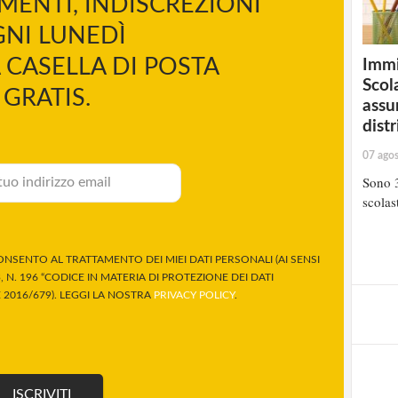
MENTI, INDISCREZIONI
NI LUNEDÌ
 CASELLA DI POSTA
Immi
Scola
GRATIS.
assu
distr
07 ago
Sono 3
scolast
NSENTO AL TRATTAMENTO DEI MIEI DATI PERSONALI (AI SENSI
 N. 196 “CODICE IN MATERIA DI PROTEZIONE DEI DATI
2016/679). LEGGI LA NOSTRA
PRIVACY POLICY
.