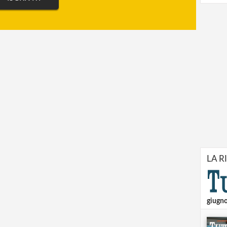
LA R
giugn