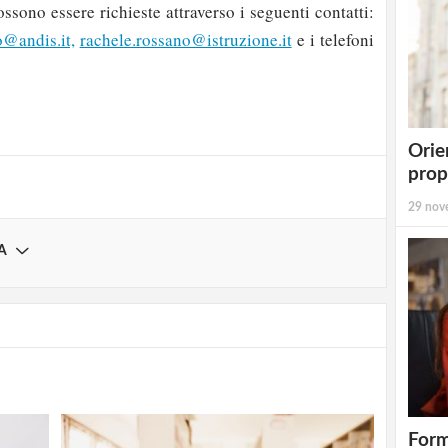
sono essere richieste attraverso i seguenti contatti:
o@andis.it,
rachele.rossano@istruzione.it
e i telefoni
strati possono commentare!
Registrati
Orie
prop
29 nov
A
Form