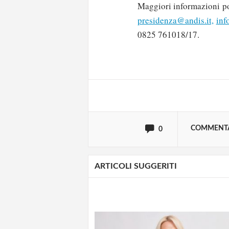
Maggiori informazioni pos
presidenza@andis.it,
inf
Solo gli utenti regi
0825 761018/17.
Effettua il
o
Login
oppure accedi via
COMMENT
0
ARTICOLI SUGGERITI