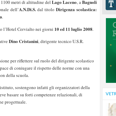
Lago Laceno
Bagnoli
i 1100 metri di altitudine del
, a
A.N.Di.S.
Dirigenza scolastica:
nale dell’
dal titolo
a
.
10 ed 11 luglio 2008
so l’Hotel Cervialto nei giorni
.
Dino Cristanini
ative
, dirigente tecnico U.S.R.
ione per riflettere sul ruolo del dirigente scolastico
pace di coniugare il rispetto delle norme con una
ion della scuola.
stituto, sostengono infatti gli organizzatori della
deve basare su forti competenze relazionali, di
VET
ne progettuale.