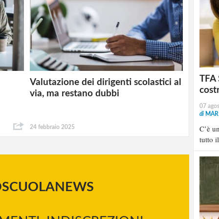
TFA 
Valutazione dei dirigenti scolastici al
:
cost
via, ma restano dubbi
07 ago
di
MARI
C’è u
24 febbraio 2025
tutto i
OSCUOLANEWS