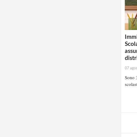
Immi
Scola
assu
distr
07 ago
Sono 3
scolast