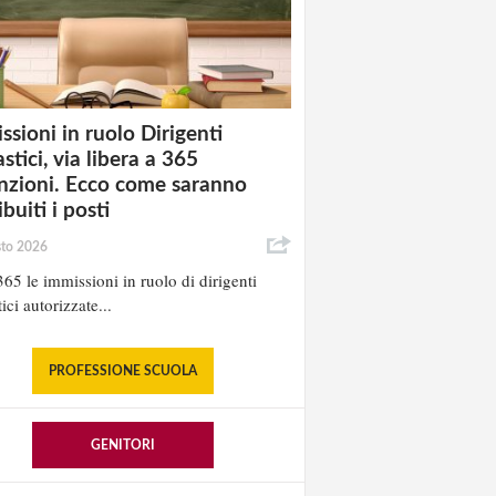
ssioni in ruolo Dirigenti
stici, via libera a 365
nzioni. Ecco come saranno
ibuiti i posti
sto 2026
65 le immissioni in ruolo di dirigenti
ici autorizzate...
PROFESSIONE SCUOLA
GENITORI