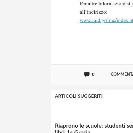
Per altre informazioni si 
all’indirizzo:
Solo gli utenti regi
www.caid.gr/imc/index.h
Effettua il
o
Login
oppure accedi via
COMMENT
0
ARTICOLI SUGGERITI
Riaprono le scuole: studenti s
libri. In Grecia