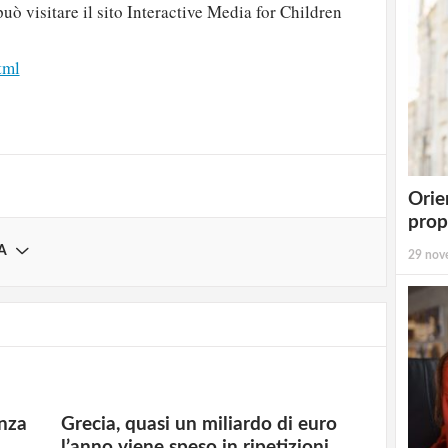
può visitare il sito Interactive Media for Children
strati possono commentare!
tml
Registrati
Orie
prop
A
29 nov
enza
Grecia, quasi un miliardo di euro
l’anno viene speso in ripetizioni