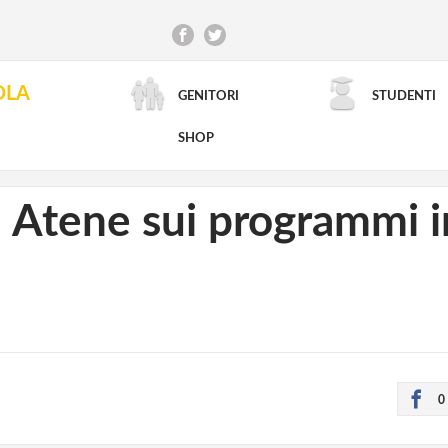
OLA
GENITORI
STUDENTI
RICERCA AVANZATA
SHOP
 Atene sui programmi in
0