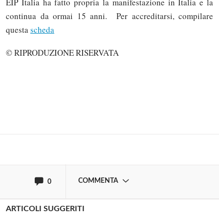
EIP Italia ha fatto propria la manifestazione in Italia e la
continua da ormai 15 anni. Per accreditarsi, compilare
questa
scheda
© RIPRODUZIONE RISERVATA
Solo gli utenti registrati possono
commentare!
Effettua il
o
Login
Registrati
oppure accedi via
COMMENTA
0
ARTICOLI SUGGERITI