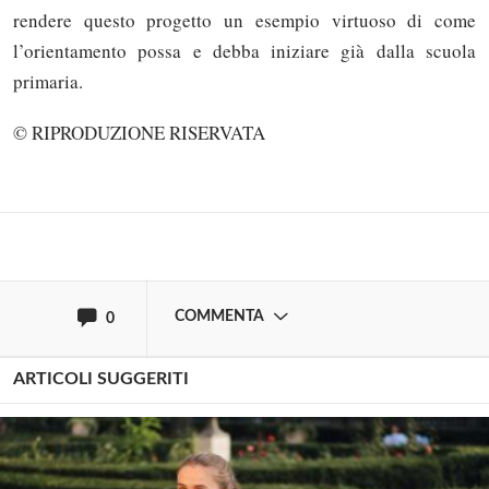
rendere questo progetto un esempio virtuoso di come
l’orientamento possa e debba iniziare già dalla scuola
Solo gli utenti registrati possono
primaria.
commentare!
© RIPRODUZIONE RISERVATA
Effettua il
o
Login
Registrati
oppure accedi via
COMMENTA
0
ARTICOLI SUGGERITI