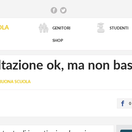
OLA
GENITORI
STUDENTI
RICERCA AVANZATA
SHOP
ltazione ok, ma non ba
 BUONA SCUOLA
0