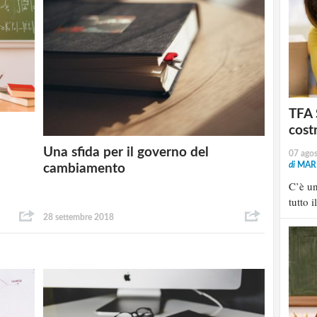
TFA 
cost
Una sfida per il governo del
07 ago
di
MARI
cambiamento
C’è u
tutto i
28 settembre 2018