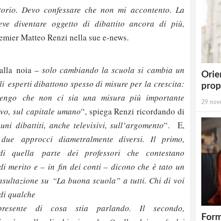
ritorio. Devo confessare che non mi accontento. La
ve diventare oggetto di dibattito ancora di più,
premier Matteo Renzi nella sue e-news.
 alla noia –
solo cambiando la scuola si cambia un
Orie
li esperti dibattono spesso di misure per la crescita:
prop
itengo
che non ci sia una misura più importante
29 nov
ivo, sul
capitale umano
“, spiega Renzi ricordando di
uni dibattiti, anche televisivi, sull’argomento
“. E,
due approcci diametralmente diversi. Il primo,
 di quella parte dei professori che contestano
 di merito e – in fin dei conti – dicono che è tato un
nsultazione su “La buona scuola” a tutti. Chi di voi
 di qualche
esente di cosa stia parlando. Il secondo,
Form