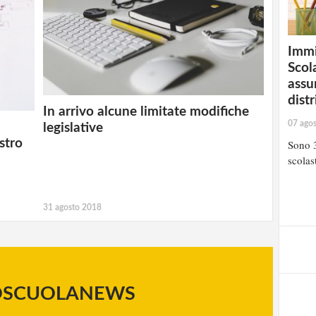
Immi
Scola
assu
distr
In arrivo alcune limitate modifiche
07 ago
legislative
stro
Sono 3
scolast
31 agosto 2018
OSCUOLANEWS