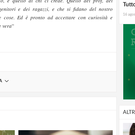
o, è quello di chi ci crede. Quello dei prof, dei
Tutt
enitori e dei ragazzi, e che si fidano del nostro
16 ago
e cose. Ed è pronto ad accettare con curiosità e
strati possono commentare!
e vera
“
Registrati
A
ALTR