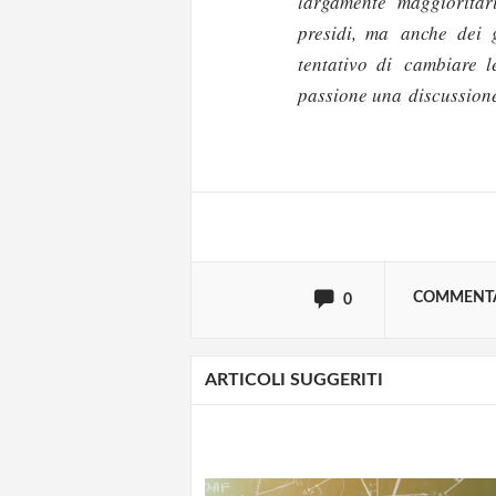
largamente maggioritari
presidi, ma anche dei g
tentativo di cambiare l
Solo gli utenti regi
passione una discussion
Effettua il
o
Login
oppure accedi via
COMMENT
0
ARTICOLI SUGGERITI