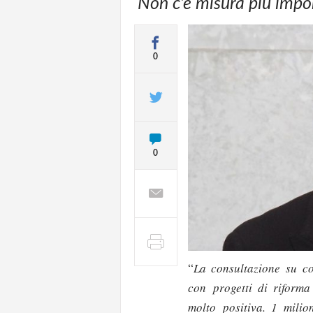
Non c'è misura più impor
0
0
“
La consultazione su c
con progetti di riforma
molto positiva. 1 milion