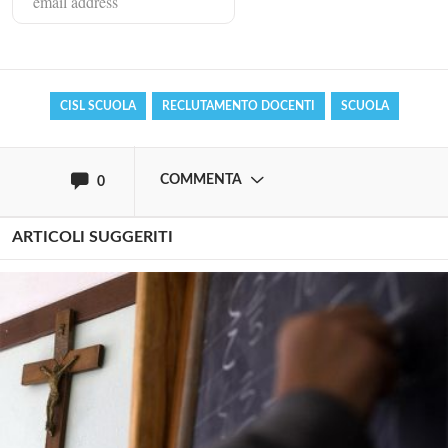
Effettua il
o
Login
Registrati
CISL SCUOLA
RECLUTAMENTO DOCENTI
SCUOLA
oppure accedi via
COMMENTA
0
ARTICOLI SUGGERITI