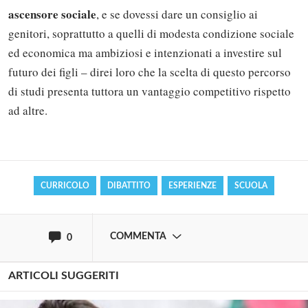
ascensore sociale
, e se dovessi dare un consiglio ai
genitori, soprattutto a quelli di modesta condizione sociale
ed economica ma ambiziosi e intenzionati a investire sul
futuro dei figli – direi loro che la scelta di questo percorso
Solo gli utenti registrati possono
di studi presenta tuttora un vantaggio competitivo rispetto
commentare!
ad altre.
Effettua il
o
Login
Registrati
CURRICOLO
DIBATTITO
ESPERIENZE
SCUOLA
oppure accedi via
COMMENTA
0
ARTICOLI SUGGERITI