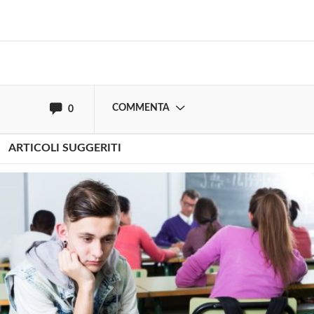
Effettua il
o
Login
Registrati
oppure accedi via
COMMENTA
0
ARTICOLI SUGGERITI