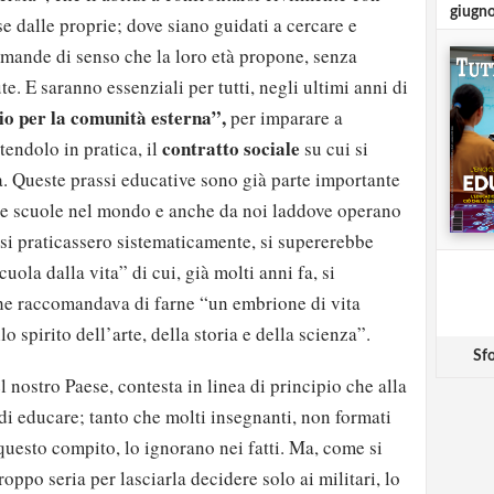
giugn
e dalle proprie; dove siano guidati a cercare e
domande di senso che la loro età propone, senza
te. E saranno essenziali per tutti, negli ultimi anni di
zio per la comunità esterna”,
per imparare a
contratto sociale
tendolo in pratica, il
su cui si
. Queste prassi educative sono già parte importante
lte scuole nel mondo e anche da noi laddove operano
 si praticassero sistematicamente, si supererebbe
uola dalla vita” di cui, già molti anni fa, si
e raccomandava di farne “un embrione di vita
 spirito dell’arte, della storia e della scienza”.
Sfo
 nostro Paese, contesta in linea di principio che alla
 di educare; tanto che molti insegnanti, non formati
uesto compito, lo ignorano nei fatti. Ma, come si
roppo seria per lasciarla decidere solo ai militari, lo