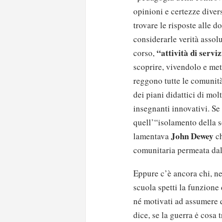
opinioni e certezze divers
trovare le risposte alle 
considerarle verità assolu
“attività di servi
corso,
scoprire, vivendolo e met
reggono tutte le comunità
dei piani didattici di mo
insegnanti innovativi. Se
quell’“isolamento della sc
John Dewey
lamentava
ch
comunitaria permeata dallo
Eppure c’è ancora chi, nel
scuola spetti la funzione
né motivati ad assumere q
dice, se la guerra ė cosa t