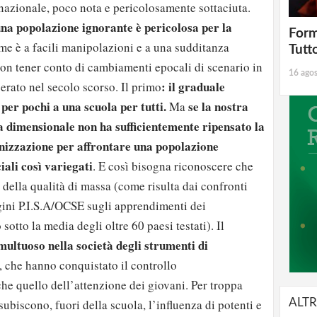
azionale, poco nota e pericolosamente sottaciuta.
na popolazione ignorante è pericolosa per la
Form
me è a facili manipolazioni e a una sudditanza
Tutt
on tener conto di cambiamenti epocali di scenario in
16 ago
: il graduale
erato nel secolo scorso. Il primo
per pochi a una scuola per tutti.
se la nostra
Ma
 dimensionale non ha sufficientemente ripensato la
anizzazione per affrontare una popolazione
iali così variegati
. E così bisogna riconoscere che
da della qualità di massa (come risulta dai confronti
gini P.I.S.A/OCSE sugli apprendimenti dei
sotto la media degli oltre 60 paesi testati). Il
ultuoso nella società degli strumenti di
, che hanno conquistato il controllo
he quello dell’attenzione dei giovani. Per troppa
ALTR
 subiscono, fuori della scuola, l’influenza di potenti e