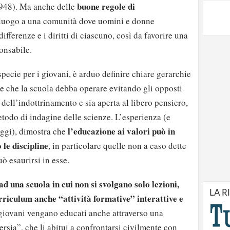
buone regole di
948). Ma anche delle
luogo a una comunità dove uomini e donne
ifferenze e i diritti di ciascuno, così da favorire una
onsabile.
pecie per i giovani, è arduo definire chiare gerarchie
ne che la scuola debba operare evitando gli opposti
e dell’indottrinamento e sia aperta al libero pensiero,
todo di indagine delle scienze. L’esperienza (e
l’educazione ai valori può in
aggi), dimostra che
 le discipline
, in particolare quelle non a caso dette
 esaurirsi in esse.
d una scuola in cui non si svolgano solo lezioni,
LA R
rriculum anche “attività formative” interattive e
 giovani vengano educati anche attraverso una
rsia”, che li abitui a confrontarsi civilmente con