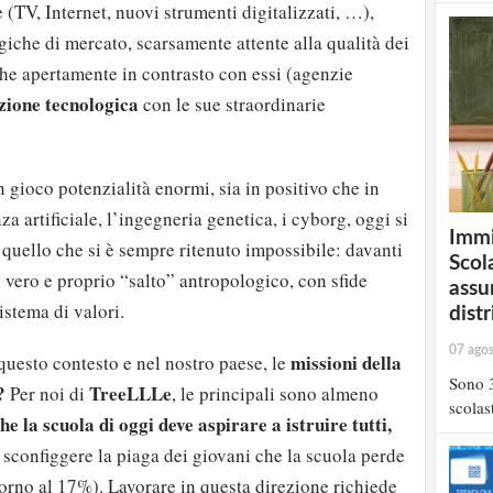
 (TV, Internet, nuovi strumenti digitalizzati, …),
giche di mercato, scarsamente attente alla qualità dei
he apertamente in contrasto con essi (agenzie
uzione tecnologica
con le sue straordinarie
 gioco potenzialità enormi, sia in positivo che in
za artificiale, l’ingegneria genetica, i cyborg, oggi si
Immi
uello che si è sempre ritenuto impossibile: davanti
Scola
n vero e proprio “salto” antropologico, con sfide
assu
istema di valori.
distr
07 ago
missioni della
questo contesto e nel nostro paese, le
Sono 3
?
TreeLLLe
Per noi di
, le principali sono almeno
scolast
he la scuola di oggi deve aspirare a istruire tutti,
a sconfiggere la piaga dei giovani che la scuola perde
orno al 17%). Lavorare in questa direzione richiede