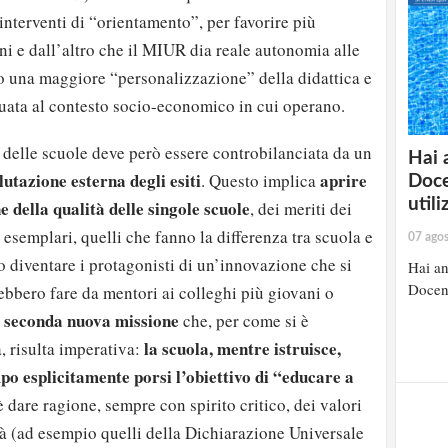
interventi di “orientamento”, per favorire più
ni e dall’altro che il MIUR dia reale autonomia alle
o una maggiore “personalizzazione” della didattica e
ata al contesto socio-economico in cui operano.
elle scuole deve però essere controbilanciata da un
Hai 
utazione esterna degli esiti
aprire
. Questo implica
Doce
util
e della qualità delle singole scuole
, dei meriti dei
 esemplari, quelli che fanno la differenza tra scuola e
07 ago
 diventare i protagonisti di un’innovazione che si
Hai an
Docent
ebbero fare da mentori ai colleghi più giovani o
a seconda nuova missione
che, per come si è
la scuola, mentre istruisce,
, risulta imperativa:
po esplicitamente porsi l’obiettivo di “educare a
 dare ragione, sempre con spirito critico, dei valori
ltà (ad esempio quelli della Dichiarazione Universale