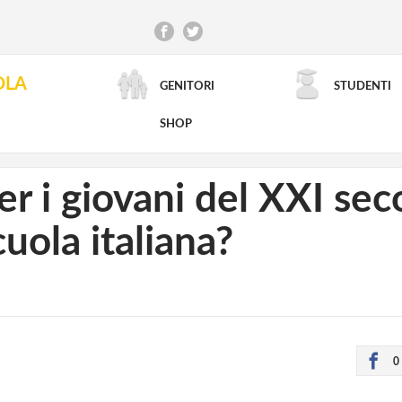
OLA
GENITORI
STUDENTI
RICERCA AVANZATA
SHOP
per i giovani del XXI se
cuola italiana?
0