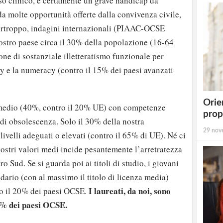
so clinico, è certamente un grave handicap da
da molte opportunità offerte dalla convivenza civile,
 Purtroppo, indagini internazionali (PIAAC-OCSE
ostro paese circa il 30% della popolazione (16-64
one di sostanziale illetteratismo funzionale per
cy e la numeracy (contro il 15% dei paesi avanzati
Orie
ermedio (40%, contro il 20% UE) con competenze
prop
io di obsolescenza. Solo il 30% della nostra
29 nov
ivelli adeguati o elevati (contro il 65% di UE). Né ci
nostri valori medi incide pesantemente l’arretratezza
o Sud. Se si guarda poi ai titoli di studio, i giovani
ndario (con al massimo il titolo di licenza media)
I laureati, da noi, sono
ro il 20% dei paesi OCSE.
36% dei paesi OCSE.