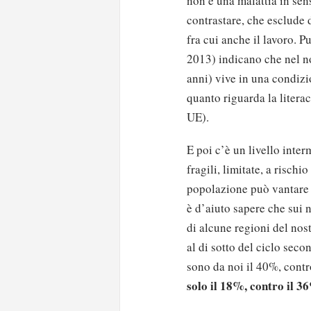
non è una malattia in sen
contrastare, che esclude 
fra cui anche il lavoro.
2013) indicano che nel n
anni) vive in una condizi
quanto riguarda la litera
UE).
E poi c’è un livello int
fragili, limitate, a risch
popolazione può vantare l
è d’aiuto sapere che sui 
di alcune regioni del nostr
al di sotto del ciclo seco
sono da noi il 40%, cont
solo il 18%, contro il 