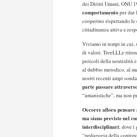
dei Diritti Umani, ONU 1
comportamento
per dar 
cooperino rispettando le d
cittadinanza attiva e resp
Viviamo in tempi in cui, s
di valori. TreeLLLe ritie
pericoli della neutralità 
al dubbio metodico, al me
nostri recenti ampi sond
parte passare attraverso
“umanistiche”, ma non può
Occorre allora pensare a
ma siano previste nel cu
interdisciplinari
; dove i
“pedagogia della controve