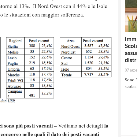
ntorno al 13%. Il Nord Ovest con il 44% e le Isole
no le situazioni con maggior sofferenza.
Immi
Scola
assu
distr
07 ago
Sono 3
scolast
ci sono più posti vacanti
la
–
Vediamo nei dettagli
i concorso nelle quali il dato dei posti vacanti