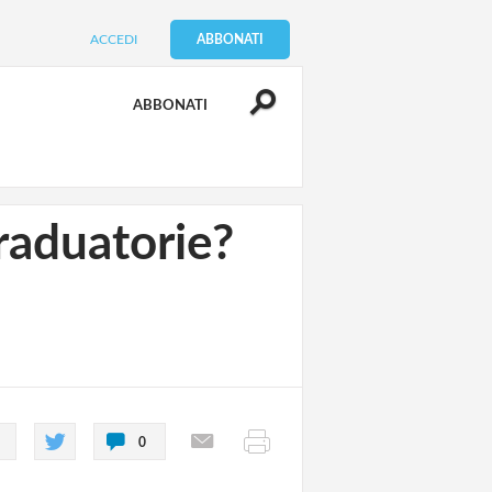
ACCEDI
ABBONATI
ABBONATI
raduatorie?
0