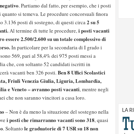
 negativo
. Partiamo dal fatto, per esempio, che i posti
i quanto si temeva. Le procedure concorsuali finora
2 su 5
 3.136 posti di sostegno, di questi circa
nti.
i posti vacanti
Al termine di tutte le procedure,
ro essere 2.500/2.600 su un totale complessivo di
orso.
In particolare per la
secondaria di I grado i
sono 569, pari al 58,4% dei 975 posti messi a
a che, con soltanto 52 candidati iscritti in
Ben 8 Uffici Scolastici
scerà vacanti ben 326 posti.
ata, Friuli Venezia Giulia, Liguria, Lombardia,
lia e Veneto – avranno posti vacanti
, mentre negli
nei che non saranno vincitori a casa loro.
LA R
gno
– Non è da meno la situazione del
sostegno nella
i posti che rimarranno vacanti sono 318
ove
, quasi
so
le graduatorie di 7 USR su 18 non
. Soltanto