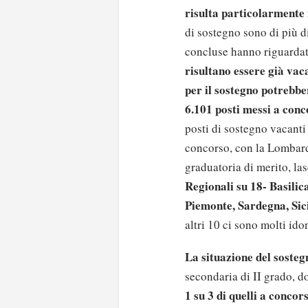
risulta particolarmente
di sostegno sono di più d
concluse hanno riguardato
risultano essere già vaca
per il sostegno potrebbe
6.101 posti messi a conc
posti di sostegno
vacanti 
concorso, con la Lombardi
graduatoria di merito, la
Regionali su 18- Basilic
Piemonte, Sardegna, Sici
altri 10 ci sono molti ido
La situazione del soste
secondaria di II grado
, d
1 su 3 di quelli a concor