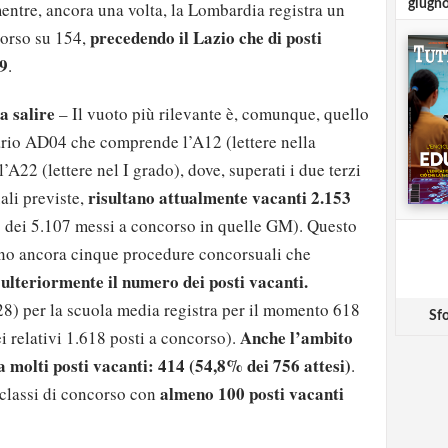
giugn
mentre, ancora una volta, la Lombardia registra un
precedendo il Lazio che di posti
corso su 154,
49
.
 a salire
– Il vuoto più rilevante è, comunque, quello
rario AD04 che comprende l’A12 (lettere nella
l’A22 (lettere nel I grado), dove, superati i due terzi
risultano attualmente vacanti 2.153
li previste,
5 dei 5.107 messi a concorso in quelle GM). Questo
no ancora cinque procedure concorsuali che
 ulteriormente il numero dei posti vacanti.
8) per la scuola media registra per il momento 618
Sfo
Anche l’ambito
i relativi 1.618 posti a concorso).
a molti posti vacanti: 414 (54,8% dei 756 attesi)
.
almeno 100 posti vacanti
 classi di concorso con