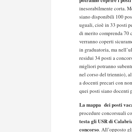
potranno coprire i post
inesorabilmente corta. Me
siano disponibili 100 post
uguali, cioè in 33 posti 
di merito comprenda 70 ca
verranno coperti sicuramen
in graduatoria, ma nell’ul
residui 34 posti a concor
migliori potranno subentra
nel corso del triennio), 
a docenti precari con nom
quei posti siano docenti 
La mappa dei posti vac
procedure concorsuali c
testa gli USR di Calabri
concorso
. All’opposto 