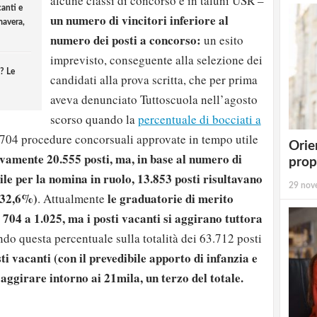
alcune classi di concorso e in taluni USR –
anti e
un numero di vincitori inferiore al
mavera,
numero dei posti a concorso:
un esito
imprevisto, conseguente alla selezione dei
? Le
candidati alla prova scritta, che per prima
aveva denunciato Tuttoscuola nell’agosto
scorso quando la
percentuale di bocciati a
 704 procedure concorsuali approvate in tempo utile
Orie
vamente 20.555 posti, ma, in base al numero di
prop
ile per la nomina in ruolo, 13.853 posti risultavano
29 nov
 (32,6%)
le graduatorie di merito
. Attualmente
 704 a 1.025, ma i posti vacanti si aggirano tuttora
do questa percentuale sulla totalità dei 63.712 posti
sti vacanti (con il prevedibile apporto di infanzia e
aggirare intorno ai 21mila, un terzo del totale.