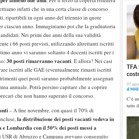
i per almeno due anni
. Per il terzo la coperta risulterà
ttiamo infatti che in una certa classe di concorso
i, ripartibili in ogni anno del triennio in quote
per ciascun anno.
Immaginiamo poi che la graduatoria
ndidati. Nei primi due anni della sua validità
te i 66 posti previsti, utilizzando altrettanti iscritti
timo anno vi saranno soltanto 4 docenti iscritti per i
30 posti rimarranno vacanti
so:
. E allora? Nei casi
TFA 
re iscritti alle GAE (eventualmente rimasti iscritti
cost
altrimenti quei posti saranno probabilmente assegnati
07 ago
ina annuale. Potrà persino capitare che a coprire
di
MARI
precari che non hanno superato il concorso.
C’è u
tutto i
anti
–
A fine novembre, con quasi il 70% di
la distribuzione dei posti vacanti vedeva in
oncluse,
a e Lombardia con il 50% dei posti messi a
gli USR di Abruzzo e Campana avevano conseguito