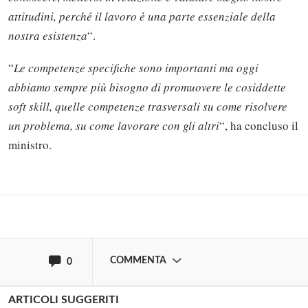
attitudini, perché il lavoro è una parte essenziale della
nostra esistenza
“.
“
Le competenze specifiche sono importanti ma oggi
abbiamo sempre più bisogno di promuovere le cosiddette
Solo gli utenti registrati possono
soft skill, quelle competenze trasversali su come risolvere
commentare!
un problema, su come lavorare con gli altri
“, ha concluso il
ministro.
Effettua il
o
Login
Registrati
oppure accedi via
COMMENTA
0
ARTICOLI SUGGERITI