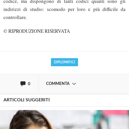
codice, ma dispongono di tanti codici quanti sono gli
indirizzi di studio: scomodo per loro e più difficile da
controllare.
Solo gli utenti registrati possono
commentare!
© RIPRODUZIONE RISERVATA
Effettua il
o
Login
Registrati
DIPLOMIFICI
oppure accedi via
COMMENTA
0
ARTICOLI SUGGERITI