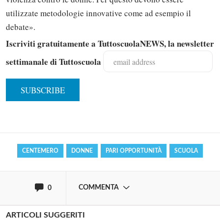
utilizzate metodologie innovative come ad esempio il
debate».
Iscriviti gratuitamente a TuttoscuolaNEWS, la newsletter
settimanale di Tuttoscuola
Solo gli utenti registrati possono
commentare!
Effettua il
o
Login
Registrati
CENTEMERO
DONNE
PARI OPPORTUNITÀ
SCUOLA
oppure accedi via
COMMENTA
0
ARTICOLI SUGGERITI