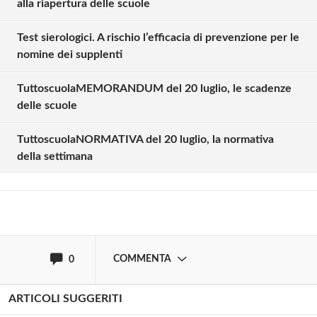
alla riapertura delle scuole
Test sierologici. A rischio l’efficacia di prevenzione per le
nomine dei supplenti
TuttoscuolaMEMORANDUM del 20 luglio, le scadenze
Solo gli utenti registrati possono
delle scuole
commentare!
TuttoscuolaNORMATIVA del 20 luglio, la normativa
della settimana
Effettua il
o
Login
Registrati
oppure accedi via
COMMENTA
0
ARTICOLI SUGGERITI