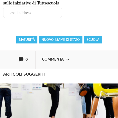
Solo gli utenti registrati possono
sulle iniziative di Tuttoscuola
commentare!
Effettua il
o
Login
Registrati
MATURITÀ
NUOVO ESAME DI STATO
SCUOLA
oppure accedi via
COMMENTA
0
ARTICOLI SUGGERITI